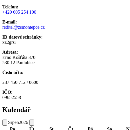
Telefon:
+420 605 254 100
E-mail:
reditel@zsmontepce.cz
ID datové schránky:
xz2grsi
Adresa:
Erno Košťála 870
530 12 Pardubice
Číslo účtu:
237 450 712 / 0600
IČO:
09652558
Kalendář
Srpen
2026
Po
Út
St
Čt
Pá
So
N