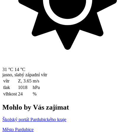
31 °C
14 °C
jasno, slabý západní vítr
vítr
Z, 3.65
m/s
tlak
1018
hPa
vlhkost
24
%
Mohlo by Vás zajímat
Školský portál Pardubického kraje
Město Pardubice