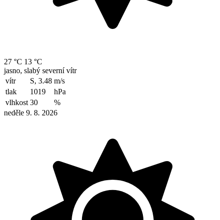
27 °C
13 °C
jasno, slabý severní vítr
vítr
S, 3.48
m/s
tlak
1019
hPa
vlhkost
30
%
neděle 9. 8. 2026