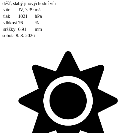
déšť, slabý jihovýchodní vítr
vítr
JV, 3.39
m/s
tlak
1021
hPa
vlhkost
76
%
srážky
6.91
mm
sobota 8. 8. 2026