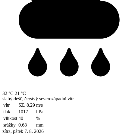
32 °C
21 °C
slabý déšť, čerstvý severozápadní vítr
vítr
SZ, 8.29
m/s
tlak
1017
hPa
vlhkost
40
%
srážky
0.68
mm
zítra, pátek 7. 8. 2026