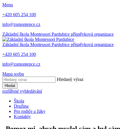
Menu
+420 605 254 100
info@zsmontepce.cz
Základní škola
Montessori Pardubice
příspěvková organizace
Základní škola
Montessori Pardubice
příspěvková organizace
+420 605 254 100
info@zsmontepce.cz
Mapa webu
Hledaný výraz
Hledat
rozšířené vyhledávání
Škola
Družina
Pro rodiče a žáky
Kontakty
„Pomoz mi, abych myslel sám a byl sám