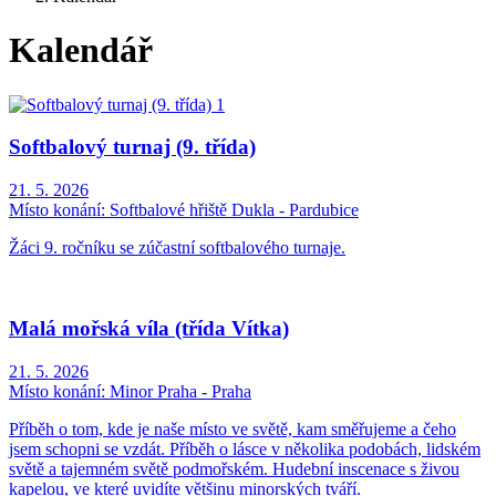
Kalendář
Softbalový turnaj (9. třída)
21. 5. 2026
Místo konání:
Softbalové hřiště Dukla - Pardubice
Žáci 9. ročníku se zúčastní softbalového turnaje.
Malá mořská víla (třída Vítka)
21. 5. 2026
Místo konání:
Minor Praha - Praha
Příběh o tom, kde je naše místo ve světě, kam směřujeme a čeho
jsem schopni se vzdát. Příběh o lásce v několika podobách, lidském
světě a tajemném světě podmořském. Hudební inscenace s živou
kapelou, ve které uvidíte většinu minorských tváří.