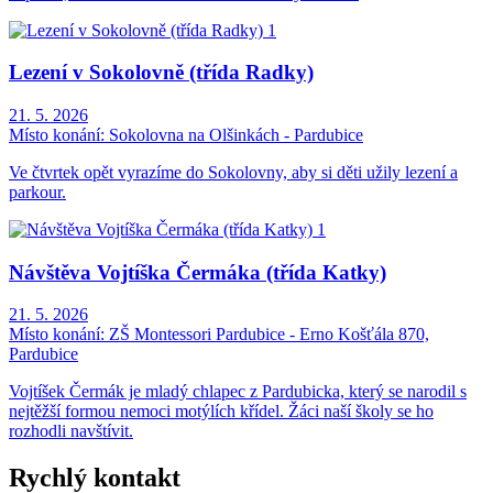
Lezení v Sokolovně (třída Radky)
21. 5. 2026
Místo konání:
Sokolovna na Olšinkách - Pardubice
Ve čtvrtek opět vyrazíme do Sokolovny, aby si děti užily lezení a
parkour.
Návštěva Vojtíška Čermáka (třída Katky)
21. 5. 2026
Místo konání:
ZŠ Montessori Pardubice - Erno Košťála 870,
Pardubice
Vojtíšek Čermák je mladý chlapec z Pardubicka, který se narodil s
nejtěžší formou nemoci motýlích křídel. Žáci naší školy se ho
rozhodli navštívit.
Rychlý kontakt