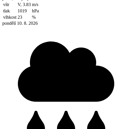
vítr
V, 3.83
m/s
tlak
1019
hPa
vlhkost
23
%
pondělí 10. 8. 2026