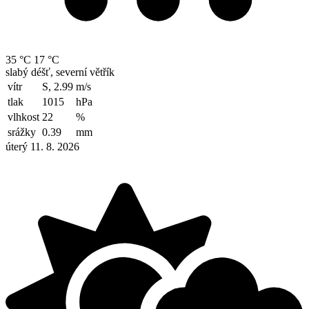
35 °C
17 °C
slabý déšť, severní větřík
vítr
S, 2.99
m/s
tlak
1015
hPa
vlhkost
22
%
srážky
0.39
mm
úterý 11. 8. 2026