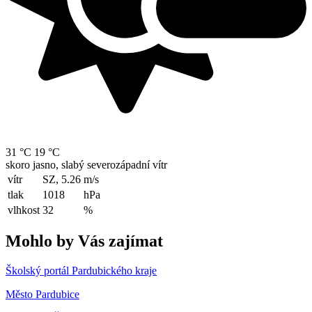
31 °C
19 °C
skoro jasno, slabý severozápadní vítr
vítr
SZ, 5.26
m/s
tlak
1018
hPa
vlhkost
32
%
Mohlo by Vás zajímat
Školský portál Pardubického kraje
Město Pardubice