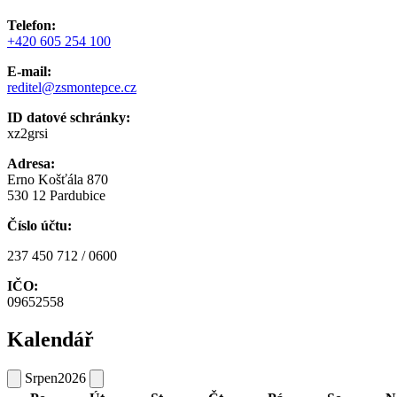
Telefon:
+420 605 254 100
E-mail:
reditel@zsmontepce.cz
ID datové schránky:
xz2grsi
Adresa:
Erno Košťála 870
530 12 Pardubice
Číslo účtu:
237 450 712 / 0600
IČO:
09652558
Kalendář
Srpen
2026