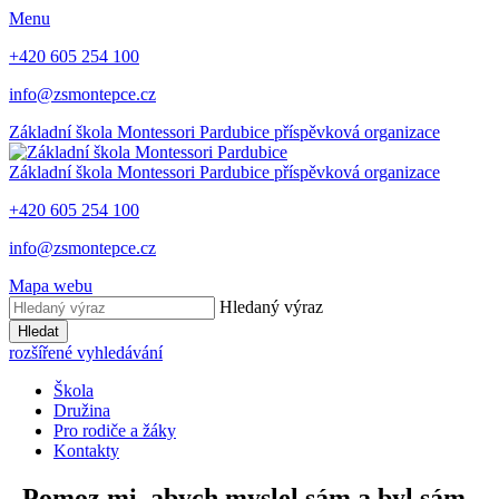
Menu
+420 605 254 100
info@zsmontepce.cz
Základní škola
Montessori Pardubice
příspěvková organizace
Základní škola
Montessori Pardubice
příspěvková organizace
+420 605 254 100
info@zsmontepce.cz
Mapa webu
Hledaný výraz
Hledat
rozšířené vyhledávání
Škola
Družina
Pro rodiče a žáky
Kontakty
„Pomoz mi, abych myslel sám a byl sám