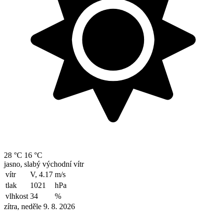
28 °C
16 °C
jasno, slabý východní vítr
vítr
V, 4.17
m/s
tlak
1021
hPa
vlhkost
34
%
zítra, neděle 9. 8. 2026