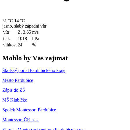
31 °C
14 °C
jasno, slabý západní vítr
vítr
Z, 3.65
m/s
tlak
1018
hPa
vlhkost
24
%
Mohlo by Vás zajímat
Školský portál Pardubického kraje
Město Pardubice
Zápis do ZŠ
MŠ Klubíčko
Spolek Montessori Pardubice
Montessori ČR, z.s.
Elipsa - Montessori centrum Pardubice, o.p.s.