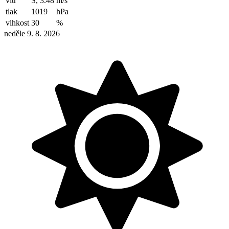
vítr
S, 3.48
m/s
tlak
1019
hPa
vlhkost
30
%
neděle 9. 8. 2026