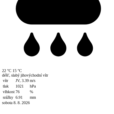
22 °C
15 °C
déšť, slabý jihovýchodní vítr
vítr
JV, 3.39
m/s
tlak
1021
hPa
vlhkost
76
%
srážky
6.91
mm
sobota 8. 8. 2026