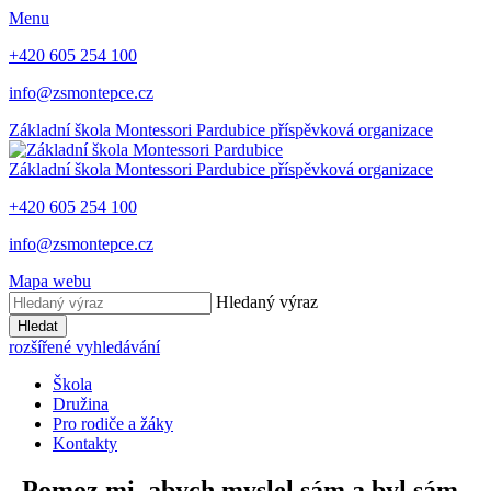
Menu
+420 605 254 100
info@zsmontepce.cz
Základní škola
Montessori Pardubice
příspěvková organizace
Základní škola
Montessori Pardubice
příspěvková organizace
+420 605 254 100
info@zsmontepce.cz
Mapa webu
Hledaný výraz
Hledat
rozšířené vyhledávání
Škola
Družina
Pro rodiče a žáky
Kontakty
„Pomoz mi, abych myslel sám a byl sám