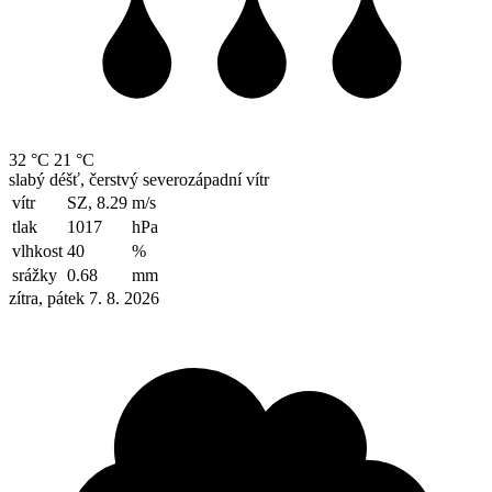
32 °C
21 °C
slabý déšť, čerstvý severozápadní vítr
vítr
SZ, 8.29
m/s
tlak
1017
hPa
vlhkost
40
%
srážky
0.68
mm
zítra, pátek 7. 8. 2026