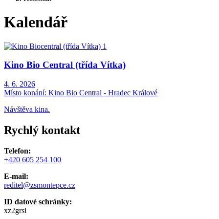
Kalendář
Kino Bio Central (třída Vítka)
4. 6. 2026
Místo konání:
Kino Bio Central - Hradec Králové
Návštěva kina.
Rychlý kontakt
Telefon:
+420 605 254 100
E-mail:
reditel@zsmontepce.cz
ID datové schránky:
xz2grsi