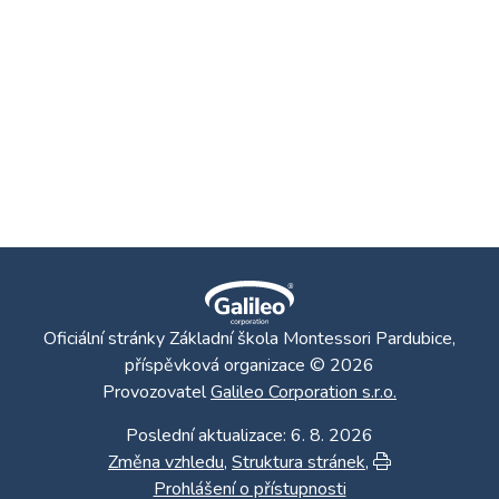
Oficiální stránky Základní škola Montessori Pardubice,
příspěvková organizace © 2026
Provozovatel
Galileo Corporation s.r.o.
Poslední aktualizace: 6. 8. 2026
Změna vzhledu
,
Struktura stránek
,
Vytisknout
Prohlášení o přístupnosti