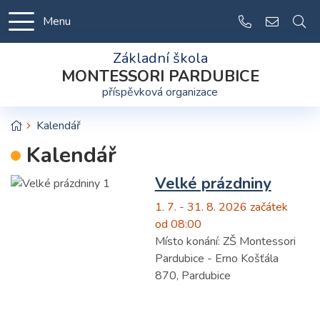
Menu
+420 605 25
info@zsm
Základní škola
MONTESSORI PARDUBICE
příspěvková organizace
Úvodní stránka
Kalendář
Kalendář
Velké prázdniny
1. 7. - 31. 8. 2026 začátek
od 08:00
Místo konání:
ZŠ Montessori
Pardubice - Erno Košťála
870, Pardubice