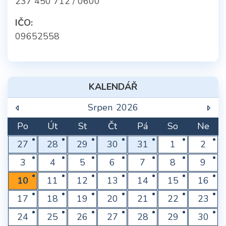
237 450 712 / 0600
IČO:
09652558
KALENDÁŘ
Srpen
2026
Po
Út
St
Čt
Pá
So
Ne
27
28
29
30
31
1
2
3
4
5
6
7
8
9
10
11
12
13
14
15
16
17
18
19
20
21
22
23
24
25
26
27
28
29
30