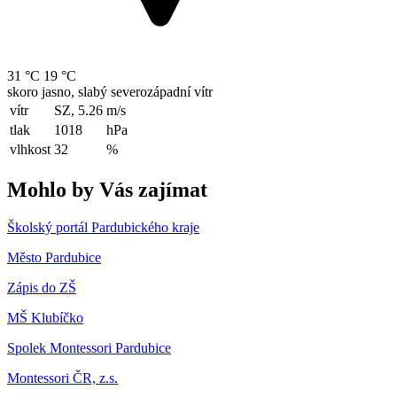
31 °C
19 °C
skoro jasno, slabý severozápadní vítr
vítr
SZ, 5.26
m/s
tlak
1018
hPa
vlhkost
32
%
Mohlo by Vás zajímat
Školský portál Pardubického kraje
Město Pardubice
Zápis do ZŠ
MŠ Klubíčko
Spolek Montessori Pardubice
Montessori ČR, z.s.