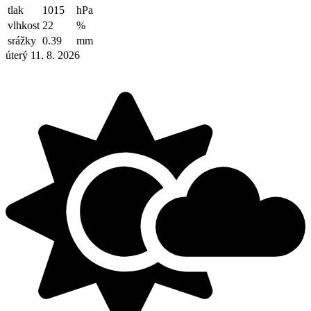
tlak
1015
hPa
vlhkost
22
%
srážky
0.39
mm
úterý 11. 8. 2026