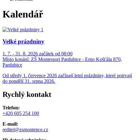
Kalendář
Velké prázdniny
1. 7. - 31. 8. 2026 začátek od 08:00
Místo konání:
ZŠ Montessori Pardubice - Erno Košťála 870,
Pardubice
Od středy 1. července 2026 začínají letní prázdniny, které potrvají
do pondělí 31. srpna 2026.
Rychlý kontakt
Telefon:
+420 605 254 100
E-mail:
reditel@zsmontepce.cz