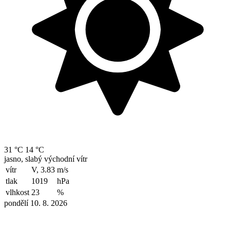
31 °C
14 °C
jasno, slabý východní vítr
vítr
V, 3.83
m/s
tlak
1019
hPa
vlhkost
23
%
pondělí 10. 8. 2026