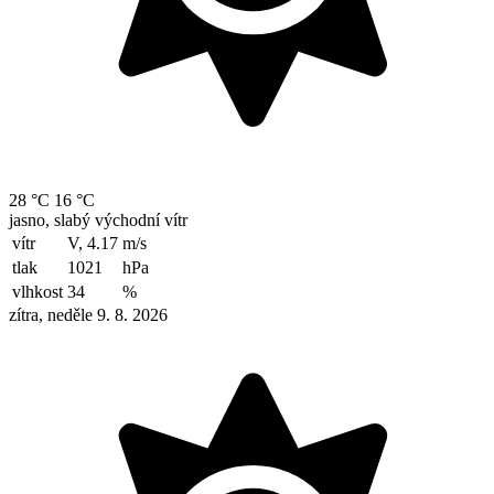
28 °C
16 °C
jasno, slabý východní vítr
vítr
V, 4.17
m/s
tlak
1021
hPa
vlhkost
34
%
zítra, neděle 9. 8. 2026