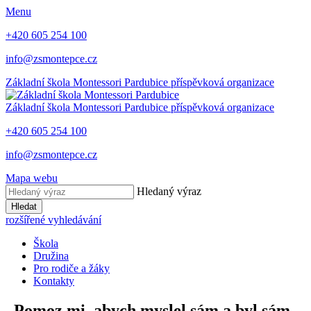
Menu
+420 605 254 100
info@zsmontepce.cz
Základní škola
Montessori Pardubice
příspěvková organizace
Základní škola
Montessori Pardubice
příspěvková organizace
+420 605 254 100
info@zsmontepce.cz
Mapa webu
Hledaný výraz
Hledat
rozšířené vyhledávání
Škola
Družina
Pro rodiče a žáky
Kontakty
„Pomoz mi, abych myslel sám a byl sám