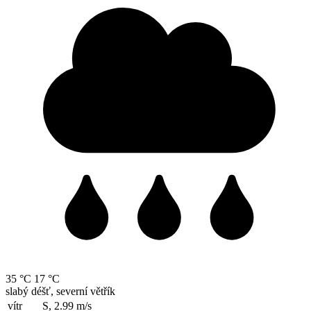
35 °C
17 °C
slabý déšť, severní větřík
vítr
S, 2.99
m/s