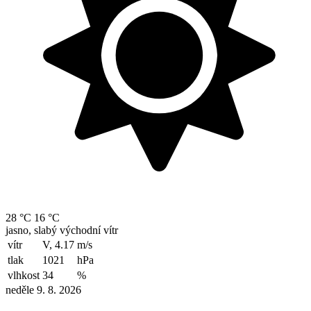
28 °C
16 °C
jasno, slabý východní vítr
vítr
V, 4.17
m/s
tlak
1021
hPa
vlhkost
34
%
neděle 9. 8. 2026