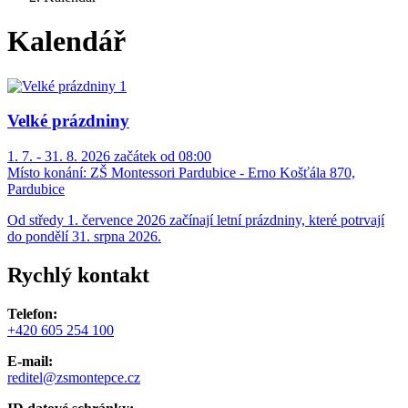
Kalendář
Velké prázdniny
1. 7. - 31. 8. 2026 začátek od 08:00
Místo konání:
ZŠ Montessori Pardubice - Erno Košťála 870,
Pardubice
Od středy 1. července 2026 začínají letní prázdniny, které potrvají
do pondělí 31. srpna 2026.
Rychlý kontakt
Telefon:
+420 605 254 100
E-mail:
reditel@zsmontepce.cz