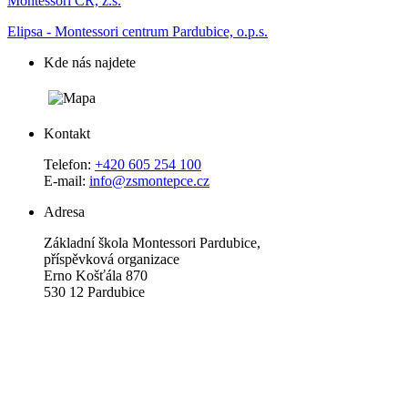
Montessori ČR, z.s.
Elipsa - Montessori centrum Pardubice, o.p.s.
Kde nás najdete
Kontakt
Telefon:
+420 605 254 100
E-mail:
info@zsmontepce.cz
Adresa
Základní škola Montessori Pardubice,
příspěvková organizace
Erno Košťála 870
530 12 Pardubice