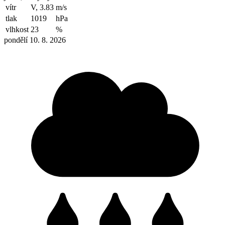
vítr
V, 3.83
m/s
tlak
1019
hPa
vlhkost
23
%
pondělí 10. 8. 2026