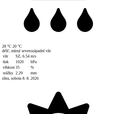
28 °C
20 °C
déšť, mírný severozápadní vítr
vítr
SZ, 6.54
m/s
tlak
1020
hPa
vlhkost
35
%
srážky
2.29
mm
zítra, sobota 8. 8. 2026