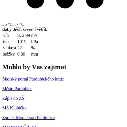
35 °C
17 °C
slabý déšť, severní větřík
vítr
S, 2.99
m/s
tlak
1015
hPa
vlhkost
22
%
srážky
0.39
mm
Mohlo by Vás zajímat
Školský portál Pardubického kraje
Město Pardubice
Zápis do ZŠ
MŠ Klubíčko
Spolek Montessori Pardubice