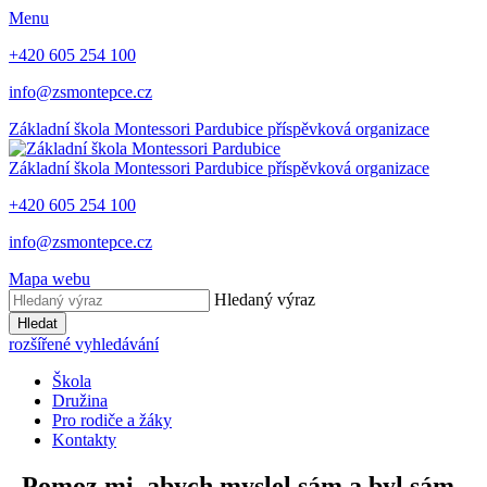
Menu
+420 605 254 100
info@zsmontepce.cz
Základní škola
Montessori Pardubice
příspěvková organizace
Základní škola
Montessori Pardubice
příspěvková organizace
+420 605 254 100
info@zsmontepce.cz
Mapa webu
Hledaný výraz
Hledat
rozšířené vyhledávání
Škola
Družina
Pro rodiče a žáky
Kontakty
„Pomoz mi, abych myslel sám a byl sám