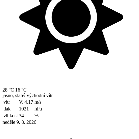
28 °C
16 °C
jasno, slabý východní vítr
vítr
V, 4.17
m/s
tlak
1021
hPa
vlhkost
34
%
neděle 9. 8. 2026