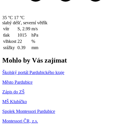
35 °C
17 °C
slabý déšť, severní větřík
vítr
S, 2.99
m/s
tlak
1015
hPa
vlhkost
22
%
srážky
0.39
mm
Mohlo by Vás zajímat
Školský portál Pardubického kraje
Město Pardubice
Zápis do ZŠ
MŠ Klubíčko
Spolek Montessori Pardubice
Montessori ČR, z.s.