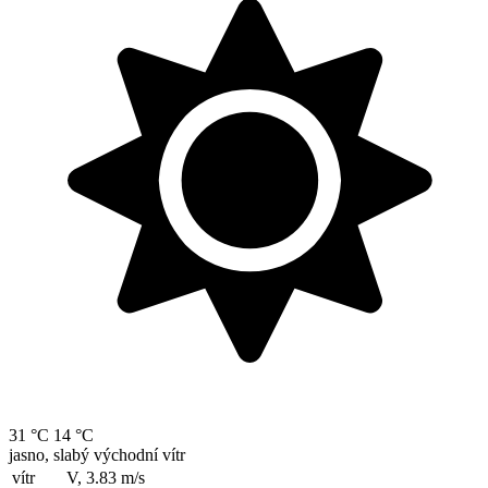
31 °C
14 °C
jasno, slabý východní vítr
vítr
V, 3.83
m/s