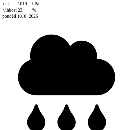
tlak
1019
hPa
vlhkost
23
%
pondělí 10. 8. 2026