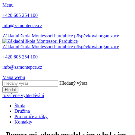
Menu
+420 605 254 100
info@zsmontepce.cz
Základní škola
Montessori Pardubice
příspěvková organizace
Základní škola
Montessori Pardubice
příspěvková organizace
+420 605 254 100
info@zsmontepce.cz
Mapa webu
Hledaný výraz
Hledat
rozšířené vyhledávání
Škola
Družina
Pro rodiče a žáky
Kontakty
„Pomoz mi, abych myslel sám a byl sám