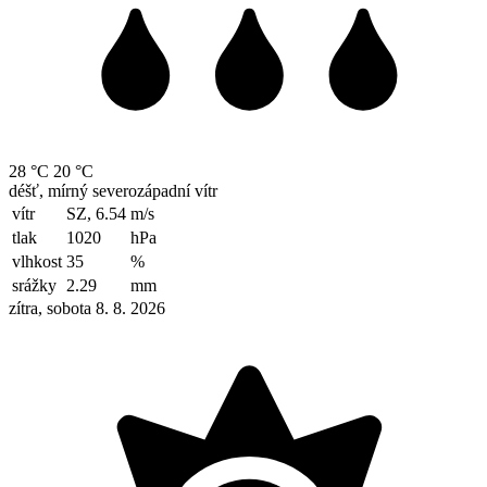
28 °C
20 °C
déšť, mírný severozápadní vítr
vítr
SZ, 6.54
m/s
tlak
1020
hPa
vlhkost
35
%
srážky
2.29
mm
zítra, sobota 8. 8. 2026