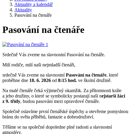
Aktuality a kalendář
Aktuality
Pasování na čtenáře
Pasování na čtenáře
Srdečně Vás zveme na slavnostní Pasování na čtenáře.
Milí rodiče, milí naši nejmladší čtenáři,
srdečně Vás zveme na slavnostní
Pasování na čtenáře
, které
proběhne dne
18. 6. 2026
od
8:15 hod.
ve školní družině.
Na malé čtenáře čeká výjimečný okamžik. Za přítomnosti krále
a jeho družiny, o které se symbolicky postarají naši n
ejstarší žáci
z
9
. třídy
, budou pasováni mezi opravdové čtenáře.
Společně oslavíme první čtenářské úspěchy a otevřeme pomyslnou
bránu do světa příběhů, fantazie a dobrodružství.
Těšíme se na společné dopoledne plné radosti a slavnostní
atmosféry.