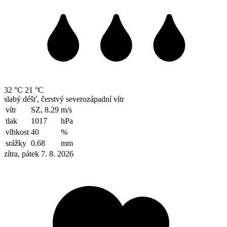
32 °C
21 °C
slabý déšť, čerstvý severozápadní vítr
vítr
SZ, 8.29
m/s
tlak
1017
hPa
vlhkost
40
%
srážky
0.68
mm
zítra, pátek 7. 8. 2026