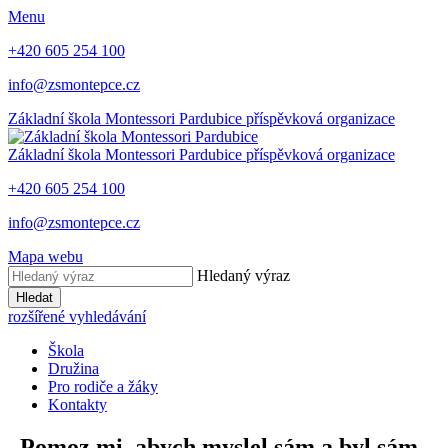
Menu
+420 605 254 100
info@zsmontepce.cz
Základní škola
Montessori Pardubice
příspěvková organizace
Základní škola
Montessori Pardubice
příspěvková organizace
+420 605 254 100
info@zsmontepce.cz
Mapa webu
Hledaný výraz
Hledat
rozšířené vyhledávání
Škola
Družina
Pro rodiče a žáky
Kontakty
„Pomoz mi, abych myslel sám a byl sám