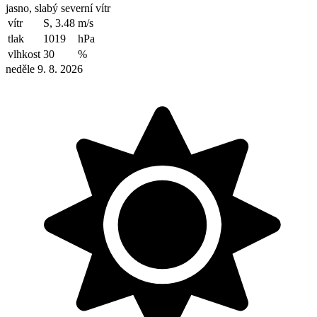
jasno, slabý severní vítr
vítr
S, 3.48
m/s
tlak
1019
hPa
vlhkost
30
%
neděle 9. 8. 2026