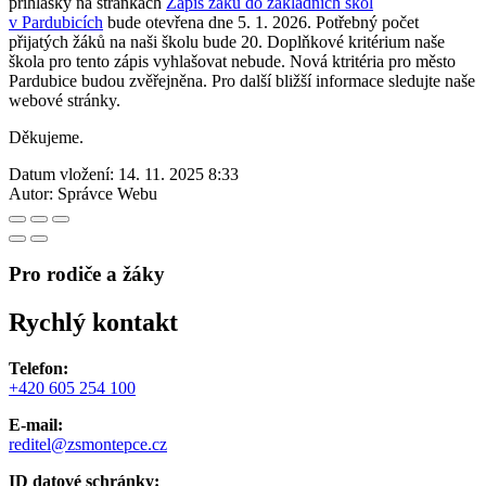
přihlášky na stránkách
Zápis žáků do základních škol
v Pardubicích
bude otevřena dne 5. 1. 2026. Potřebný počet
přijatých žáků na naši školu bude 20. Doplňkové kritérium naše
škola pro tento zápis vyhlašovat nebude. Nová ktritéria pro město
Pardubice budou zvěřejněna. Pro další bližší informace sledujte naše
webové stránky.
Děkujeme.
Datum vložení:
14. 11. 2025 8:33
Autor:
Správce Webu
Pro rodiče a žáky
Rychlý kontakt
Telefon:
+420 605 254 100
E-mail:
reditel@zsmontepce.cz
ID datové schránky: