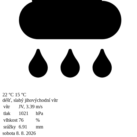
22 °C
15 °C
déšť, slabý jihovýchodní vítr
vítr
JV, 3.39
m/s
tlak
1021
hPa
vlhkost
76
%
srážky
6.91
mm
sobota 8. 8. 2026