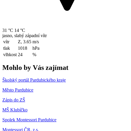
31 °C
14 °C
jasno, slabý západní vítr
vítr
Z, 3.65
m/s
tlak
1018
hPa
vlhkost
24
%
Mohlo by Vás zajímat
Školský portál Pardubického kraje
Město Pardubice
Zápis do ZŠ
MŠ Klubíčko
Spolek Montessori Pardubice
Montessori ČR, z.s.