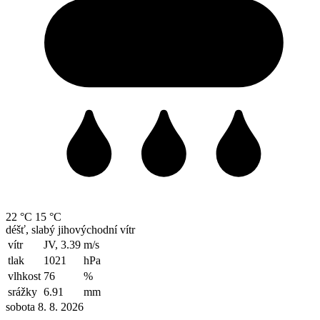
22 °C
15 °C
déšť, slabý jihovýchodní vítr
vítr
JV, 3.39
m/s
tlak
1021
hPa
vlhkost
76
%
srážky
6.91
mm
sobota 8. 8. 2026