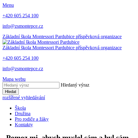
Menu
+420 605 254 100
info@zsmontepce.cz
Základní škola
Montessori Pardubice
příspěvková organizace
Základní škola
Montessori Pardubice
příspěvková organizace
+420 605 254 100
info@zsmontepce.cz
Mapa webu
Hledaný výraz
Hledat
rozšířené vyhledávání
Škola
Družina
Pro rodiče a žáky
Kontakty
„Pomoz mi, abych myslel sám a byl sám