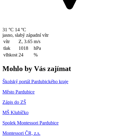
31 °C
14 °C
jasno, slabý západní vítr
vítr
Z, 3.65
m/s
tlak
1018
hPa
vlhkost
24
%
Mohlo by Vás zajímat
Školský portál Pardubického kraje
Město Pardubice
Zápis do ZŠ
MŠ Klubíčko
Spolek Montessori Pardubice
Montessori ČR, z.s.