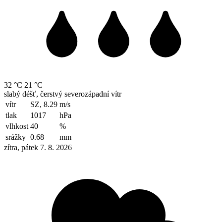
32 °C
21 °C
slabý déšť, čerstvý severozápadní vítr
vítr
SZ, 8.29
m/s
tlak
1017
hPa
vlhkost
40
%
srážky
0.68
mm
zítra, pátek 7. 8. 2026