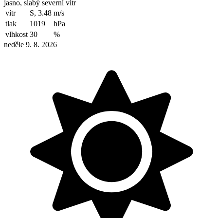
jasno, slabý severní vítr
vítr
S, 3.48
m/s
tlak
1019
hPa
vlhkost
30
%
neděle 9. 8. 2026