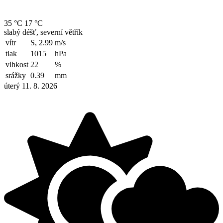
35 °C
17 °C
slabý déšť, severní větřík
vítr
S, 2.99
m/s
tlak
1015
hPa
vlhkost
22
%
srážky
0.39
mm
úterý 11. 8. 2026