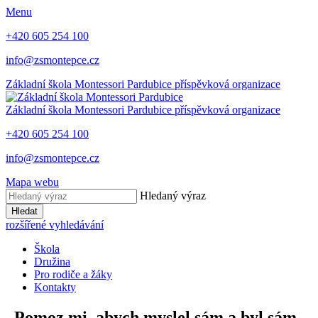
Menu
+420 605 254 100
info@zsmontepce.cz
Základní škola
Montessori Pardubice
příspěvková organizace
Základní škola
Montessori Pardubice
příspěvková organizace
+420 605 254 100
info@zsmontepce.cz
Mapa webu
Hledaný výraz
Hledat
rozšířené vyhledávání
Škola
Družina
Pro rodiče a žáky
Kontakty
„Pomoz mi, abych myslel sám a byl sám