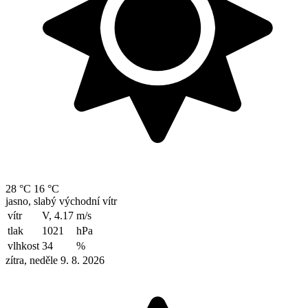
28 °C
16 °C
jasno, slabý východní vítr
vítr
V, 4.17
m/s
tlak
1021
hPa
vlhkost
34
%
zítra, neděle 9. 8. 2026