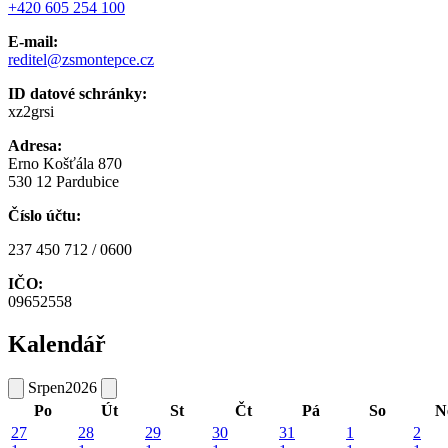
+420 605 254 100
E-mail:
reditel@zsmontepce.cz
ID datové schránky:
xz2grsi
Adresa:
Erno Košťála 870
530 12 Pardubice
Číslo účtu:
237 450 712 / 0600
IČO:
09652558
Kalendář
Srpen
2026
Po
Út
St
Čt
Pá
So
N
27
28
29
30
31
1
2