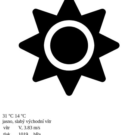
31 °C
14 °C
jasno, slabý východní vítr
vítr
V, 3.83
m/s
tlak
1019
hPa