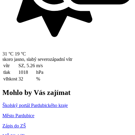
31 °C
19 °C
skoro jasno, slabý severozápadní vítr
vítr
SZ, 5.26
m/s
tlak
1018
hPa
vlhkost
32
%
Mohlo by Vás zajímat
Školský portál Pardubického kraje
Město Pardubice
Zápis do ZŠ