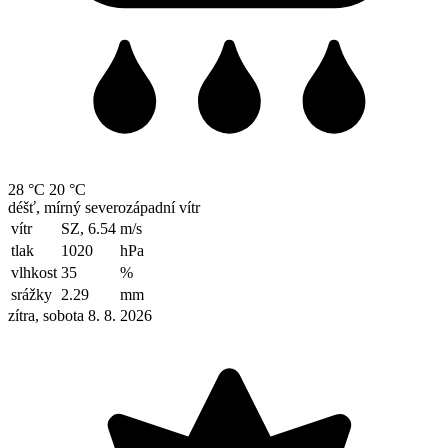
28 °C
20 °C
déšť, mírný severozápadní vítr
vítr
SZ, 6.54
m/s
tlak
1020
hPa
vlhkost
35
%
srážky
2.29
mm
zítra, sobota 8. 8. 2026