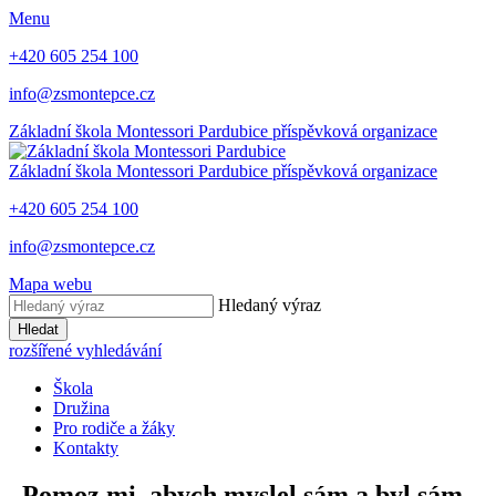
Menu
+420 605 254 100
info@zsmontepce.cz
Základní škola
Montessori Pardubice
příspěvková organizace
Základní škola
Montessori Pardubice
příspěvková organizace
+420 605 254 100
info@zsmontepce.cz
Mapa webu
Hledaný výraz
Hledat
rozšířené vyhledávání
Škola
Družina
Pro rodiče a žáky
Kontakty
„Pomoz mi, abych myslel sám a byl sám