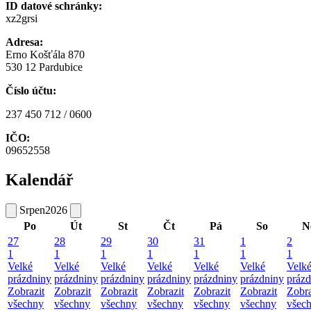
ID datové schránky:
xz2grsi
Adresa:
Erno Košťála 870
530 12 Pardubice
Číslo účtu:
237 450 712 / 0600
IČO:
09652558
Kalendář
Srpen
2026
Po
Út
St
Čt
Pá
So
N
27
28
29
30
31
1
2
1
1
1
1
1
1
1
Velké
Velké
Velké
Velké
Velké
Velké
Velk
prázdniny
prázdniny
prázdniny
prázdniny
prázdniny
prázdniny
prázd
Zobrazit
Zobrazit
Zobrazit
Zobrazit
Zobrazit
Zobrazit
Zobra
všechny
všechny
všechny
všechny
všechny
všechny
všec