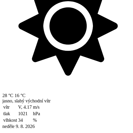
28 °C
16 °C
jasno, slabý východní vítr
vítr
V, 4.17
m/s
tlak
1021
hPa
vlhkost
34
%
neděle 9. 8. 2026