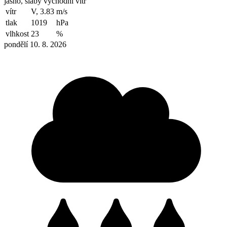
jasno, slabý východní vítr
vítr
V, 3.83
m/s
tlak
1019
hPa
vlhkost
23
%
pondělí 10. 8. 2026