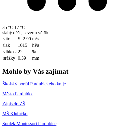
35 °C
17 °C
slabý déšť, severní větřík
vítr
S, 2.99
m/s
tlak
1015
hPa
vlhkost
22
%
srážky
0.39
mm
Mohlo by Vás zajímat
Školský portál Pardubického kraje
Město Pardubice
Zápis do ZŠ
MŠ Klubíčko
Spolek Montessori Pardubice