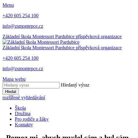
Menu
+420 605 254 100
info@zsmontepce.cz
Základní škola
Montessori Pardubice
příspěvková organizace
Základní škola
Montessori Pardubice
příspěvková organizace
+420 605 254 100
info@zsmontepce.cz
Mapa webu
Hledaný výraz
Hledat
rozšířené vyhledávání
Škola
Družina
Pro rodiče a žáky
Kontakty
„Pomoz mi, abych myslel sám a byl sám