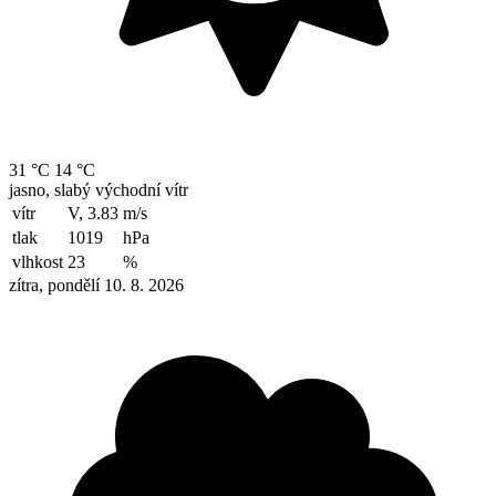
31 °C
14 °C
jasno, slabý východní vítr
vítr
V, 3.83
m/s
tlak
1019
hPa
vlhkost
23
%
zítra, pondělí 10. 8. 2026