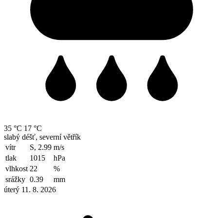
35 °C
17 °C
slabý déšť, severní větřík
vítr
S, 2.99
m/s
tlak
1015
hPa
vlhkost
22
%
srážky
0.39
mm
úterý 11. 8. 2026