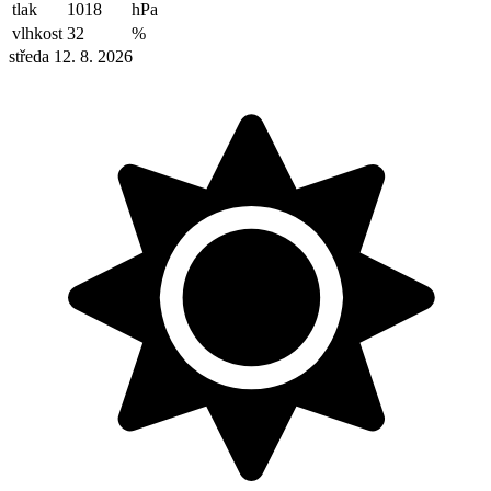
tlak
1018
hPa
vlhkost
32
%
středa 12. 8. 2026