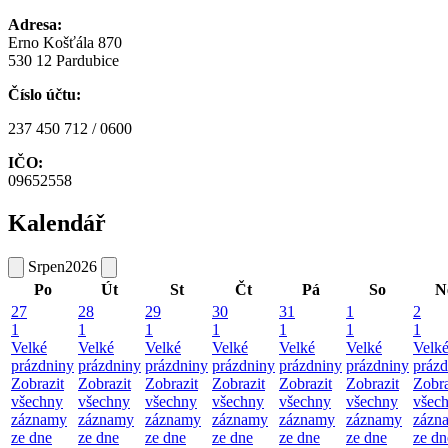
Adresa:
Erno Košťála 870
530 12 Pardubice
Číslo účtu:
237 450 712 / 0600
IČO:
09652558
Kalendář
Srpen
2026
Po
Út
St
Čt
Pá
So
N
27
28
29
30
31
1
2
1
1
1
1
1
1
1
Velké
Velké
Velké
Velké
Velké
Velké
Velk
prázdniny
prázdniny
prázdniny
prázdniny
prázdniny
prázdniny
prázd
Zobrazit
Zobrazit
Zobrazit
Zobrazit
Zobrazit
Zobrazit
Zobra
všechny
všechny
všechny
všechny
všechny
všechny
všec
záznamy
záznamy
záznamy
záznamy
záznamy
záznamy
zázn
ze dne
ze dne
ze dne
ze dne
ze dne
ze dne
ze dn