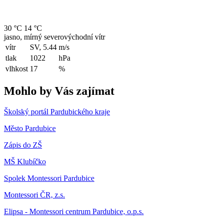
30 °C
14 °C
jasno, mírný severovýchodní vítr
vítr
SV, 5.44
m/s
tlak
1022
hPa
vlhkost
17
%
Mohlo by Vás zajímat
Školský portál Pardubického kraje
Město Pardubice
Zápis do ZŠ
MŠ Klubíčko
Spolek Montessori Pardubice
Montessori ČR, z.s.
Elipsa - Montessori centrum Pardubice, o.p.s.