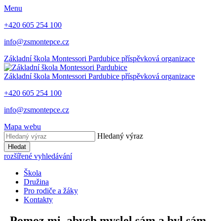
Menu
+420 605 254 100
info@zsmontepce.cz
Základní škola
Montessori Pardubice
příspěvková organizace
Základní škola
Montessori Pardubice
příspěvková organizace
+420 605 254 100
info@zsmontepce.cz
Mapa webu
Hledaný výraz
Hledat
rozšířené vyhledávání
Škola
Družina
Pro rodiče a žáky
Kontakty
„Pomoz mi, abych myslel sám a byl sám