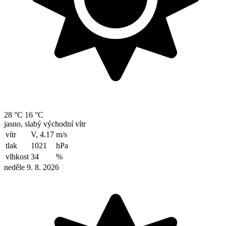
28 °C
16 °C
jasno, slabý východní vítr
vítr
V, 4.17
m/s
tlak
1021
hPa
vlhkost
34
%
neděle 9. 8. 2026