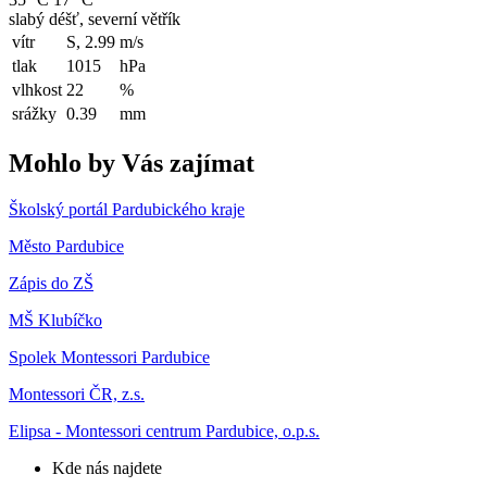
slabý déšť, severní větřík
vítr
S, 2.99
m/s
tlak
1015
hPa
vlhkost
22
%
srážky
0.39
mm
Mohlo by Vás zajímat
Školský portál Pardubického kraje
Město Pardubice
Zápis do ZŠ
MŠ Klubíčko
Spolek Montessori Pardubice
Montessori ČR, z.s.
Elipsa - Montessori centrum Pardubice, o.p.s.
Kde nás najdete