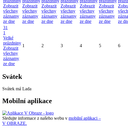
prázdniny
prázdniny
prázdniny
prázdniny
prázdniny
prázdniny
prázd
Zobrazit
Zobrazit
Zobrazit
Zobrazit
Zobrazit
Zobrazit
Zobra
všechny
všechny
všechny
všechny
všechny
všechny
všec
záznamy
záznamy
záznamy
záznamy
záznamy
záznamy
zázn
ze dne
ze dne
ze dne
ze dne
ze dne
ze dne
ze dn
31
1
Velké
prázdniny
1
2
3
4
5
6
Zobrazit
všechny
záznamy
ze dne
Svátek
Svátek má
Lada
Mobilní aplikace
Sledujte informace z našeho webu v
mobilní aplikaci –
V OBRAZE.