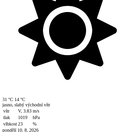
31 °C
14 °C
jasno, slabý východní vítr
vítr
V, 3.83
m/s
tlak
1019
hPa
vlhkost
23
%
pondělí 10. 8. 2026