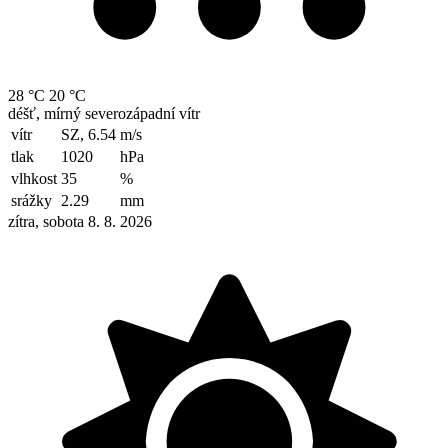
28 °C
20 °C
déšť, mírný severozápadní vítr
vítr
SZ, 6.54
m/s
tlak
1020
hPa
vlhkost
35
%
srážky
2.29
mm
zítra, sobota 8. 8. 2026