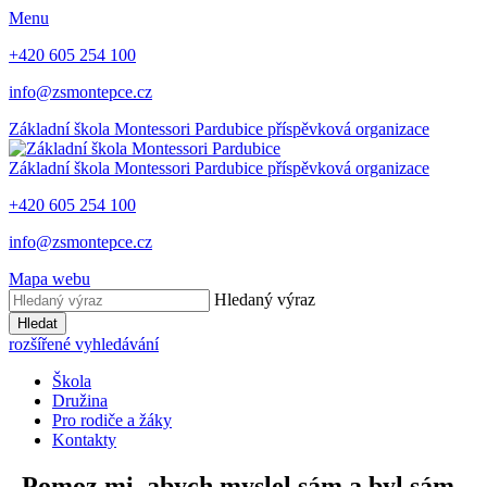
Menu
+420 605 254 100
info@zsmontepce.cz
Základní škola
Montessori Pardubice
příspěvková organizace
Základní škola
Montessori Pardubice
příspěvková organizace
+420 605 254 100
info@zsmontepce.cz
Mapa webu
Hledaný výraz
Hledat
rozšířené vyhledávání
Škola
Družina
Pro rodiče a žáky
Kontakty
„Pomoz mi, abych myslel sám a byl sám