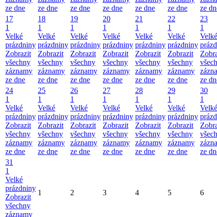
ze dne
ze dne
ze dne
ze dne
ze dne
ze dne
ze dn
17
18
19
20
21
22
23
1
1
1
1
1
1
1
Velké
Velké
Velké
Velké
Velké
Velké
Velk
prázdniny
prázdniny
prázdniny
prázdniny
prázdniny
prázdniny
prázd
Zobrazit
Zobrazit
Zobrazit
Zobrazit
Zobrazit
Zobrazit
Zobra
všechny
všechny
všechny
všechny
všechny
všechny
všec
záznamy
záznamy
záznamy
záznamy
záznamy
záznamy
zázn
ze dne
ze dne
ze dne
ze dne
ze dne
ze dne
ze dn
24
25
26
27
28
29
30
1
1
1
1
1
1
1
Velké
Velké
Velké
Velké
Velké
Velké
Velk
prázdniny
prázdniny
prázdniny
prázdniny
prázdniny
prázdniny
prázd
Zobrazit
Zobrazit
Zobrazit
Zobrazit
Zobrazit
Zobrazit
Zobra
všechny
všechny
všechny
všechny
všechny
všechny
všec
záznamy
záznamy
záznamy
záznamy
záznamy
záznamy
zázn
ze dne
ze dne
ze dne
ze dne
ze dne
ze dne
ze dn
31
1
Velké
prázdniny
1
2
3
4
5
6
Zobrazit
všechny
záznamy