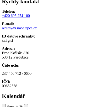
Rychlý kontakt
Telefon:
+420 605 254 100
E-mail:
reditel@zsmontepce.cz
ID datové schránky:
xz2grsi
Adresa:
Erno Košťála 870
530 12 Pardubice
Číslo účtu:
237 450 712 / 0600
IČO:
09652558
Kalendář
Srpen
2026