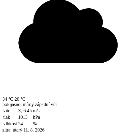
34 °C
20 °C
polojasno, mírný západní vítr
vítr
Z, 6.45
m/s
tlak
1013
hPa
vlhkost
24
%
zítra, úterý 11. 8. 2026