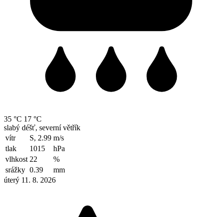
35 °C
17 °C
slabý déšť, severní větřík
vítr
S, 2.99
m/s
tlak
1015
hPa
vlhkost
22
%
srážky
0.39
mm
úterý 11. 8. 2026