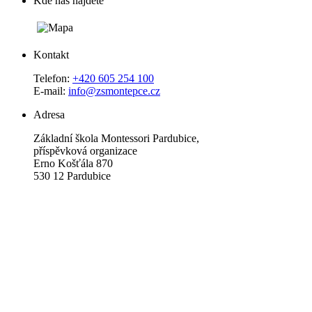
Kde nás najdete
Kontakt
Telefon:
+420 605 254 100
E-mail:
info@zsmontepce.cz
Adresa
Základní škola Montessori Pardubice,
příspěvková organizace
Erno Košťála 870
530 12 Pardubice