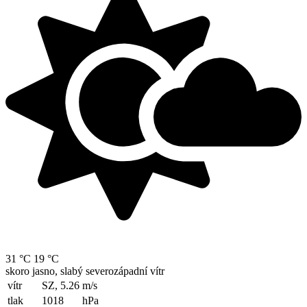
31 °C
19 °C
skoro jasno, slabý severozápadní vítr
vítr
SZ, 5.26
m/s
tlak
1018
hPa