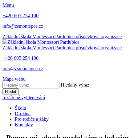
Menu
+420 605 254 100
info@zsmontepce.cz
Základní škola
Montessori Pardubice
příspěvková organizace
Základní škola
Montessori Pardubice
příspěvková organizace
+420 605 254 100
info@zsmontepce.cz
Mapa webu
Hledaný výraz
Hledat
rozšířené vyhledávání
Škola
Družina
Pro rodiče a žáky
Kontakty
„Pomoz mi, abych myslel sám a byl sám