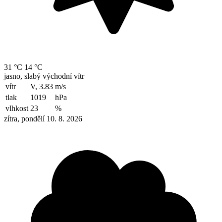
31 °C
14 °C
jasno, slabý východní vítr
vítr
V, 3.83
m/s
tlak
1019
hPa
vlhkost
23
%
zítra, pondělí 10. 8. 2026