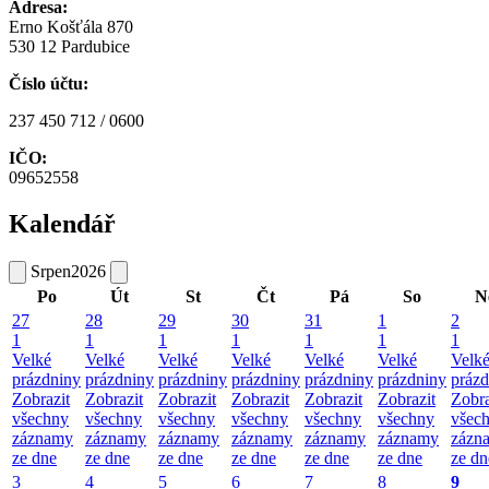
Adresa:
Erno Košťála 870
530 12 Pardubice
Číslo účtu:
237 450 712 / 0600
IČO:
09652558
Kalendář
Srpen
2026
Po
Út
St
Čt
Pá
So
N
27
28
29
30
31
1
2
1
1
1
1
1
1
1
Velké
Velké
Velké
Velké
Velké
Velké
Velk
prázdniny
prázdniny
prázdniny
prázdniny
prázdniny
prázdniny
prázd
Zobrazit
Zobrazit
Zobrazit
Zobrazit
Zobrazit
Zobrazit
Zobra
všechny
všechny
všechny
všechny
všechny
všechny
všec
záznamy
záznamy
záznamy
záznamy
záznamy
záznamy
zázn
ze dne
ze dne
ze dne
ze dne
ze dne
ze dne
ze dn
3
4
5
6
7
8
9