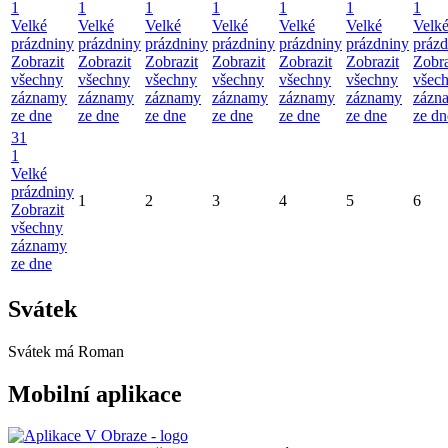
1
1
1
1
1
1
1
Velké
Velké
Velké
Velké
Velké
Velké
Velk
prázdniny
prázdniny
prázdniny
prázdniny
prázdniny
prázdniny
prázd
Zobrazit
Zobrazit
Zobrazit
Zobrazit
Zobrazit
Zobrazit
Zobra
všechny
všechny
všechny
všechny
všechny
všechny
všec
záznamy
záznamy
záznamy
záznamy
záznamy
záznamy
zázn
ze dne
ze dne
ze dne
ze dne
ze dne
ze dne
ze dn
31
1
Velké
prázdniny
1
2
3
4
5
6
Zobrazit
všechny
záznamy
ze dne
Svátek
Svátek má
Roman
Mobilní aplikace