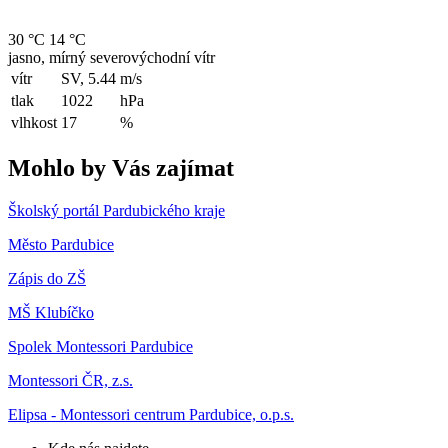
30 °C
14 °C
jasno, mírný severovýchodní vítr
vítr
SV, 5.44
m/s
tlak
1022
hPa
vlhkost
17
%
Mohlo by Vás zajímat
Školský portál Pardubického kraje
Město Pardubice
Zápis do ZŠ
MŠ Klubíčko
Spolek Montessori Pardubice
Montessori ČR, z.s.
Elipsa - Montessori centrum Pardubice, o.p.s.