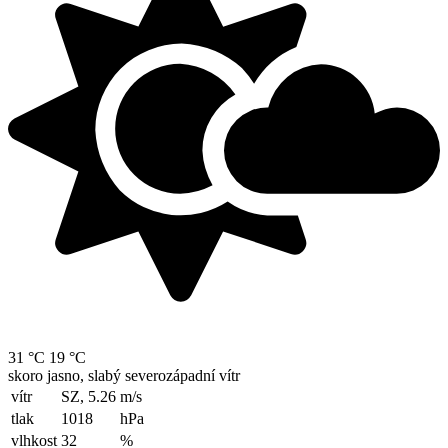
31 °C
19 °C
skoro jasno, slabý severozápadní vítr
vítr
SZ, 5.26
m/s
tlak
1018
hPa
vlhkost
32
%