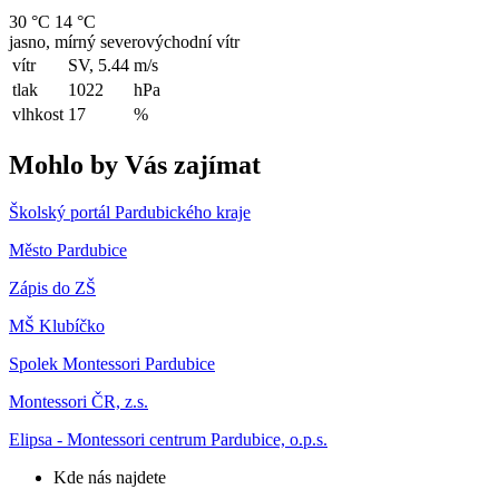
30 °C
14 °C
jasno, mírný severovýchodní vítr
vítr
SV, 5.44
m/s
tlak
1022
hPa
vlhkost
17
%
Mohlo by Vás zajímat
Školský portál Pardubického kraje
Město Pardubice
Zápis do ZŠ
MŠ Klubíčko
Spolek Montessori Pardubice
Montessori ČR, z.s.
Elipsa - Montessori centrum Pardubice, o.p.s.
Kde nás najdete