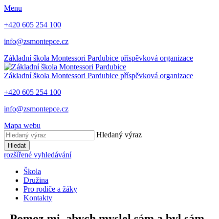
Menu
+420 605 254 100
info@zsmontepce.cz
Základní škola
Montessori Pardubice
příspěvková organizace
Základní škola
Montessori Pardubice
příspěvková organizace
+420 605 254 100
info@zsmontepce.cz
Mapa webu
Hledaný výraz
Hledat
rozšířené vyhledávání
Škola
Družina
Pro rodiče a žáky
Kontakty
„Pomoz mi, abych myslel sám a byl sám