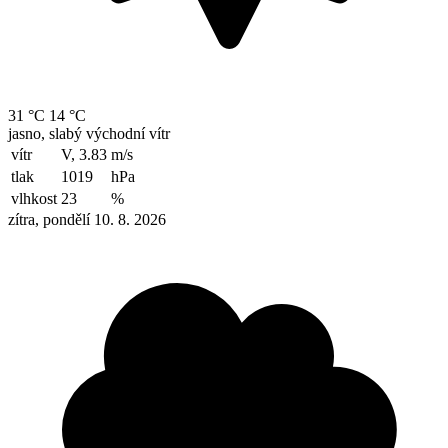
31 °C
14 °C
jasno, slabý východní vítr
vítr
V, 3.83
m/s
tlak
1019
hPa
vlhkost
23
%
zítra, pondělí 10. 8. 2026