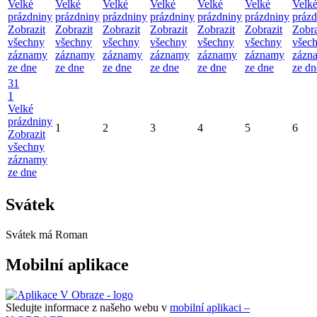
Velké
Velké
Velké
Velké
Velké
Velké
Velk
prázdniny
prázdniny
prázdniny
prázdniny
prázdniny
prázdniny
prázd
Zobrazit
Zobrazit
Zobrazit
Zobrazit
Zobrazit
Zobrazit
Zobra
všechny
všechny
všechny
všechny
všechny
všechny
všec
záznamy
záznamy
záznamy
záznamy
záznamy
záznamy
zázn
ze dne
ze dne
ze dne
ze dne
ze dne
ze dne
ze dn
31
1
Velké
prázdniny
1
2
3
4
5
6
Zobrazit
všechny
záznamy
ze dne
Svátek
Svátek má
Roman
Mobilní aplikace
Sledujte informace z našeho webu v
mobilní aplikaci –