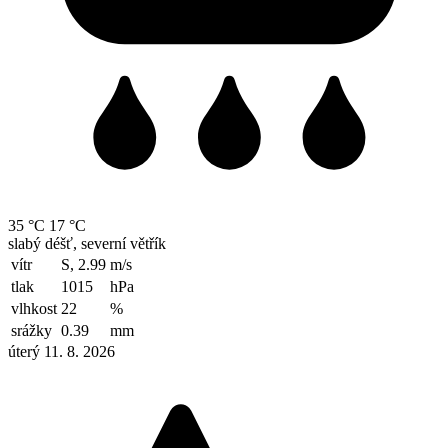
35 °C
17 °C
slabý déšť, severní větřík
vítr
S, 2.99
m/s
tlak
1015
hPa
vlhkost
22
%
srážky
0.39
mm
úterý 11. 8. 2026