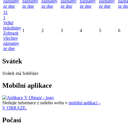
záznamy
záznamy
záznamy
záznamy
záznamy
záznamy
zázn
ze dne
ze dne
ze dne
ze dne
ze dne
ze dne
ze dn
31
1
Velké
prázdniny
1
2
3
4
5
6
Zobrazit
všechny
záznamy
ze dne
Svátek
Svátek má
Soběslav
Mobilní aplikace
Sledujte informace z našeho webu v
mobilní aplikaci –
V OBRAZE.
Počasí