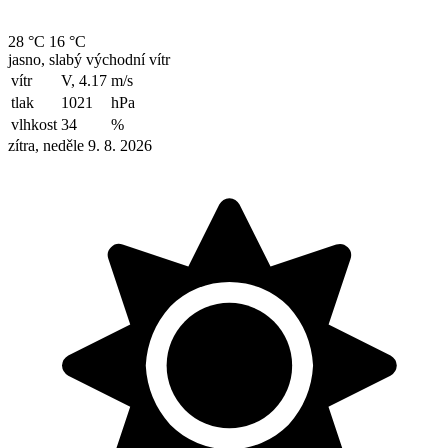
28 °C
16 °C
jasno, slabý východní vítr
vítr
V, 4.17
m/s
tlak
1021
hPa
vlhkost
34
%
zítra, neděle 9. 8. 2026