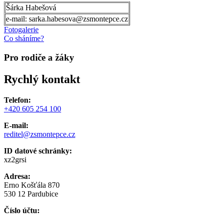
Šárka Habešová
e-mail: sarka.habesova@zsmontepce.cz
Fotogalerie
Co sháníme?
Pro rodiče a žáky
Rychlý kontakt
Telefon:
+420 605 254 100
E-mail:
reditel@zsmontepce.cz
ID datové schránky:
xz2grsi
Adresa:
Erno Košťála 870
530 12 Pardubice
Číslo účtu: