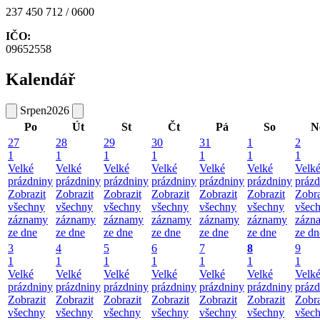
237 450 712 / 0600
IČO:
09652558
Kalendář
Srpen
2026
Po
Út
St
Čt
Pá
So
N
27
28
29
30
31
1
2
1
1
1
1
1
1
1
Velké
Velké
Velké
Velké
Velké
Velké
Velk
prázdniny
prázdniny
prázdniny
prázdniny
prázdniny
prázdniny
prázd
Zobrazit
Zobrazit
Zobrazit
Zobrazit
Zobrazit
Zobrazit
Zobra
všechny
všechny
všechny
všechny
všechny
všechny
všec
záznamy
záznamy
záznamy
záznamy
záznamy
záznamy
zázn
ze dne
ze dne
ze dne
ze dne
ze dne
ze dne
ze dn
3
4
5
6
7
8
9
1
1
1
1
1
1
1
Velké
Velké
Velké
Velké
Velké
Velké
Velk
prázdniny
prázdniny
prázdniny
prázdniny
prázdniny
prázdniny
prázd
Zobrazit
Zobrazit
Zobrazit
Zobrazit
Zobrazit
Zobrazit
Zobra
všechny
všechny
všechny
všechny
všechny
všechny
všec