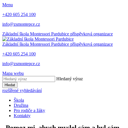
Menu
+420 605 254 100
info@zsmontepce.cz
Základní škola
Montessori Pardubice
příspěvková organizace
Základní škola
Montessori Pardubice
příspěvková organizace
+420 605 254 100
info@zsmontepce.cz
Mapa webu
Hledaný výraz
Hledat
rozšířené vyhledávání
Škola
Družina
Pro rodiče a žáky
Kontakty
„Pomoz mi, abych myslel sám a byl sám