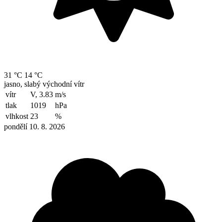
31 °C
14 °C
jasno, slabý východní vítr
vítr
V, 3.83
m/s
tlak
1019
hPa
vlhkost
23
%
pondělí 10. 8. 2026