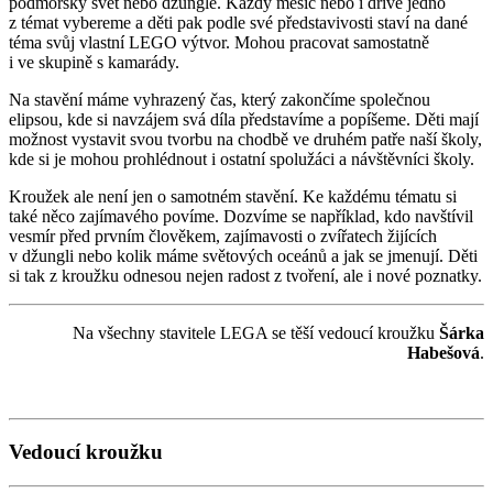
podmořský svět nebo džungle. Každý měsíc nebo i dříve jedno
z témat vybereme a děti pak podle své představivosti staví na dané
téma svůj vlastní LEGO výtvor. Mohou pracovat samostatně
i ve skupině s kamarády.
Na stavění máme vyhrazený čas, který zakončíme společnou
elipsou, kde si navzájem svá díla představíme a popíšeme. Děti mají
možnost vystavit svou tvorbu na chodbě ve druhém patře naší školy,
kde si je mohou prohlédnout i ostatní spolužáci a návštěvníci školy.
Kroužek ale není jen o samotném stavění. Ke každému tématu si
také něco zajímavého povíme. Dozvíme se například, kdo navštívil
vesmír před prvním člověkem, zajímavosti o zvířatech žijících
v džungli nebo kolik máme světových oceánů a jak se jmenují. Děti
si tak z kroužku odnesou nejen radost z tvoření, ale i nové poznatky.
Na všechny stavitele LEGA se těší vedoucí kroužku
Šárka
Habešová
.
Vedoucí kroužku