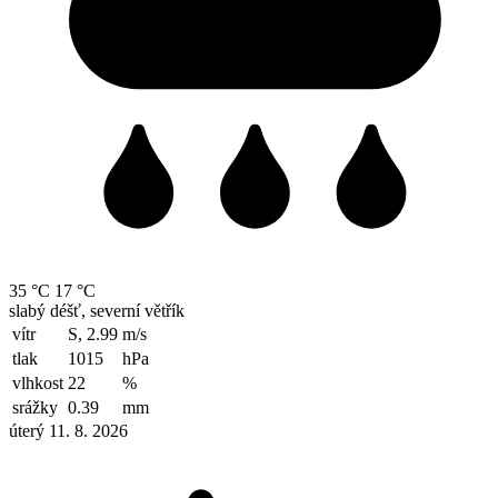
35 °C
17 °C
slabý déšť, severní větřík
vítr
S, 2.99
m/s
tlak
1015
hPa
vlhkost
22
%
srážky
0.39
mm
úterý 11. 8. 2026