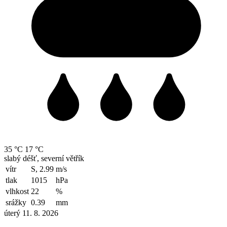
35 °C
17 °C
slabý déšť, severní větřík
vítr
S, 2.99
m/s
tlak
1015
hPa
vlhkost
22
%
srážky
0.39
mm
úterý 11. 8. 2026