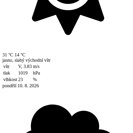
31 °C
14 °C
jasno, slabý východní vítr
vítr
V, 3.83
m/s
tlak
1019
hPa
vlhkost
23
%
pondělí 10. 8. 2026