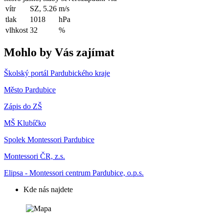
vítr
SZ, 5.26
m/s
tlak
1018
hPa
vlhkost
32
%
Mohlo by Vás zajímat
Školský portál Pardubického kraje
Město Pardubice
Zápis do ZŠ
MŠ Klubíčko
Spolek Montessori Pardubice
Montessori ČR, z.s.
Elipsa - Montessori centrum Pardubice, o.p.s.
Kde nás najdete