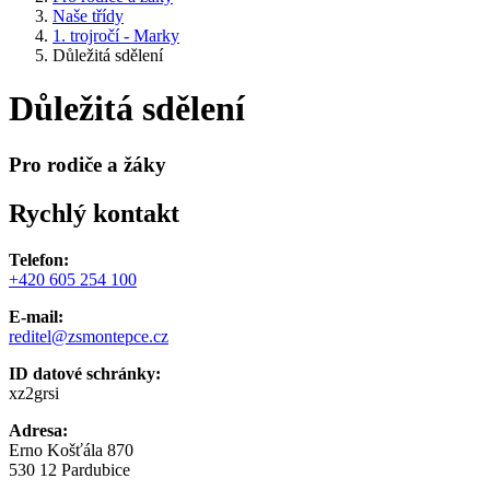
Naše třídy
1. trojročí - Marky
Důležitá sdělení
Důležitá sdělení
Pro rodiče a žáky
Rychlý kontakt
Telefon:
+420 605 254 100
E-mail:
reditel@zsmontepce.cz
ID datové schránky:
xz2grsi
Adresa:
Erno Košťála 870
530 12 Pardubice