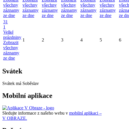
všechny
všechny
všechny
všechny
všechny
všechny
všec
záznamy
záznamy
záznamy
záznamy
záznamy
záznamy
zázn
ze dne
ze dne
ze dne
ze dne
ze dne
ze dne
ze dn
31
1
Velké
prázdniny
1
2
3
4
5
6
Zobrazit
všechny
záznamy
ze dne
Svátek
Svátek má
Soběslav
Mobilní aplikace
Sledujte informace z našeho webu v
mobilní aplikaci –
V OBRAZE.