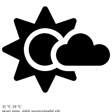
31 °C
19 °C
skoro jasno, slabý severozápadní vítr