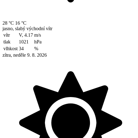
28 °C
16 °C
jasno, slabý východní vítr
vítr
V, 4.17
m/s
tlak
1021
hPa
vlhkost
34
%
zítra, neděle 9. 8. 2026