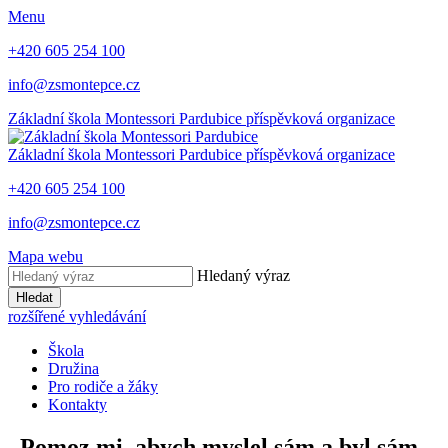
Menu
+420 605 254 100
info@zsmontepce.cz
Základní škola
Montessori Pardubice
příspěvková organizace
Základní škola
Montessori Pardubice
příspěvková organizace
+420 605 254 100
info@zsmontepce.cz
Mapa webu
Hledaný výraz
Hledat
rozšířené vyhledávání
Škola
Družina
Pro rodiče a žáky
Kontakty
„Pomoz mi, abych myslel sám a byl sám