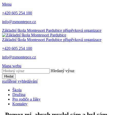
Menu
+420 605 254 100
info@zsmontepce.cz
Základní škola
Montessori Pardubice
příspěvková organizace
Základní škola
Montessori Pardubice
příspěvková organizace
+420 605 254 100
info@zsmontepce.cz
Mapa webu
Hledaný výraz
Hledat
rozšířené vyhledávání
Škola
Družina
Pro rodiče a žáky
Kontakty
„Pomoz mi, abych myslel sám a byl sám