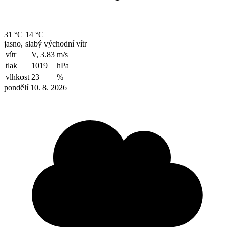
31 °C
14 °C
jasno, slabý východní vítr
vítr
V, 3.83
m/s
tlak
1019
hPa
vlhkost
23
%
pondělí 10. 8. 2026