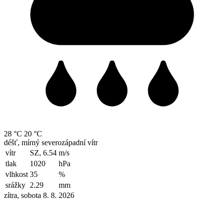
28 °C
20 °C
déšť, mírný severozápadní vítr
vítr
SZ, 6.54
m/s
tlak
1020
hPa
vlhkost
35
%
srážky
2.29
mm
zítra, sobota 8. 8. 2026