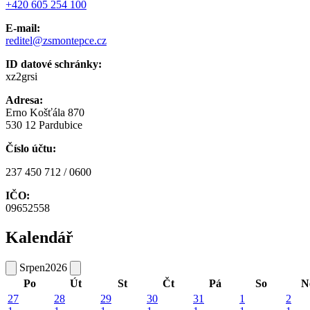
+420 605 254 100
E-mail:
reditel@zsmontepce.cz
ID datové schránky:
xz2grsi
Adresa:
Erno Košťála 870
530 12 Pardubice
Číslo účtu:
237 450 712 / 0600
IČO:
09652558
Kalendář
Srpen
2026
Po
Út
St
Čt
Pá
So
N
27
28
29
30
31
1
2