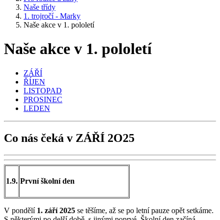
Naše třídy
1. trojročí - Marky
Naše akce v 1. pololetí
Naše akce v 1. pololetí
ZÁŘÍ
ŘÍJEN
LISTOPAD
PROSINEC
LEDEN
Co nás čeká v ZÁŘÍ 2O25
1.9.
První školní den
V pondělí
1. září 2025
se těšíme, až se po letní pauze opět setkáme.
S některými po delší době, s jinými poprvé. Školní den začíná