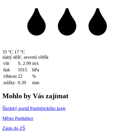
35 °C
17 °C
slabý déšť, severní větřík
vítr
S, 2.99
m/s
tlak
1015
hPa
vlhkost
22
%
srážky
0.39
mm
Mohlo by Vás zajímat
Školský portál Pardubického kraje
Město Pardubice
Zápis do ZŠ