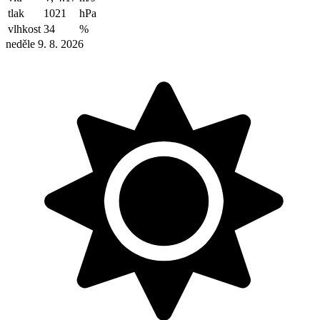
tlak
1021
hPa
vlhkost
34
%
neděle 9. 8. 2026