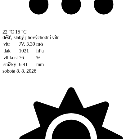
22 °C
15 °C
déšť, slabý jihovýchodní vítr
vítr
JV, 3.39
m/s
tlak
1021
hPa
vlhkost
76
%
srážky
6.91
mm
sobota 8. 8. 2026