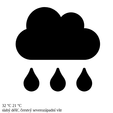
32 °C
21 °C
slabý déšť, čerstvý severozápadní vítr