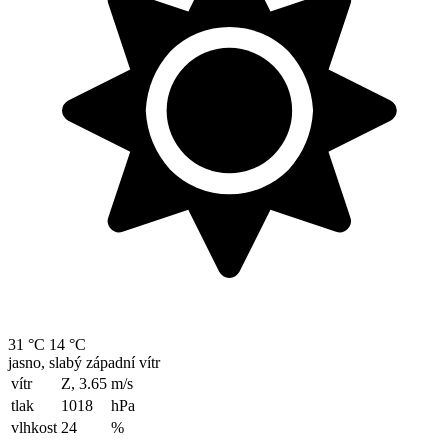
31 °C
14 °C
jasno, slabý západní vítr
vítr
Z, 3.65
m/s
tlak
1018
hPa
vlhkost
24
%