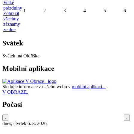
Velké
prázdniny
1
2
3
4
5
6
Zobrazit
všechny
záznamy
ze dne
Svátek
Svátek má
Oldřiška
Mobilní aplikace
Sledujte informace z našeho webu v
mobilní aplikaci –
V OBRAZE.
Počasí
dnes, čtvrtek 6. 8. 2026