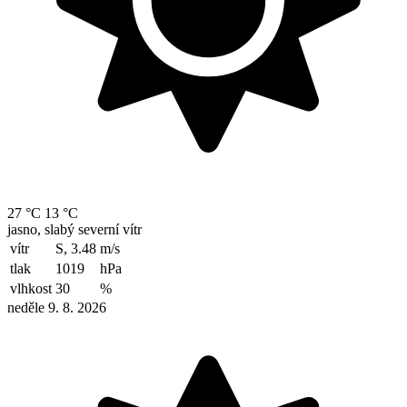
27 °C
13 °C
jasno, slabý severní vítr
vítr
S, 3.48
m/s
tlak
1019
hPa
vlhkost
30
%
neděle 9. 8. 2026