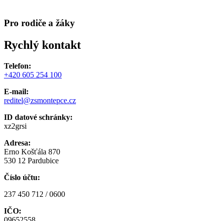
Pro rodiče a žáky
Rychlý kontakt
Telefon:
+420 605 254 100
E-mail:
reditel@zsmontepce.cz
ID datové schránky:
xz2grsi
Adresa:
Erno Košťála 870
530 12 Pardubice
Číslo účtu:
237 450 712 / 0600
IČO:
09652558