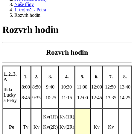
Naše třídy
1. trojročí - Petra
Rozvrh hodin
Rozvrh hodin
Rozvrh hodin
1.,2.,3.
1.
2.
3.
4.
5.
6.
7.
8.
A
8:00
8:50
9:40
10:30
11:00
12:00
12:50
13:40
třída
-
-
-
-
-
-
-
-
Lucky
8:45
9:35
10:25
11:15
12:00
12:45
13:35
14:25
a Petry
Kv(1R)
Kv(1R)
Po
Tv
Kv
Kv(2R)
Kv(2R)
Kv
Kv