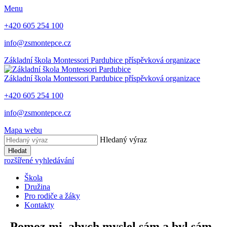
Menu
+420 605 254 100
info@zsmontepce.cz
Základní škola
Montessori Pardubice
příspěvková organizace
Základní škola
Montessori Pardubice
příspěvková organizace
+420 605 254 100
info@zsmontepce.cz
Mapa webu
Hledaný výraz
Hledat
rozšířené vyhledávání
Škola
Družina
Pro rodiče a žáky
Kontakty
„Pomoz mi, abych myslel sám a byl sám