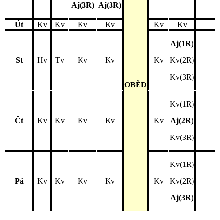
Aj(3R)
Aj(3R)
Út
Kv
Kv
Kv
Kv
Kv
Kv
Aj(1R)
St
Hv
Tv
Kv
Kv
Kv
Kv(2R)
Kv(3R)
OBĚD
Kv(1R)
Čt
Kv
Kv
Kv
Kv
Kv
Aj(2R)
Kv(3R)
Kv(1R)
Pá
Kv
Kv
Kv
Kv
Kv
Kv(2R)
Aj(3R)