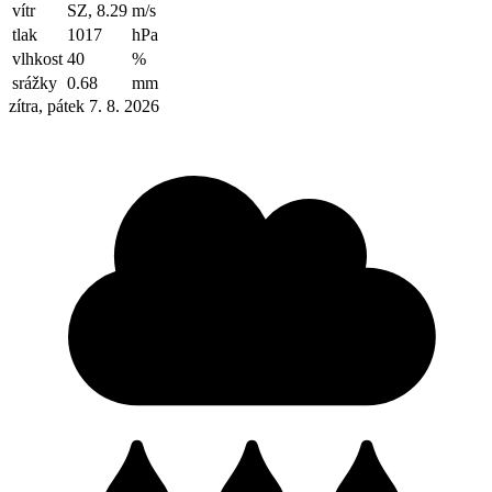
vítr
SZ, 8.29
m/s
tlak
1017
hPa
vlhkost
40
%
srážky
0.68
mm
zítra, pátek 7. 8. 2026