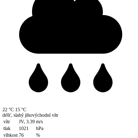
22 °C
15 °C
déšť, slabý jihovýchodní vítr
vítr
JV, 3.39
m/s
tlak
1021
hPa
vlhkost
76
%