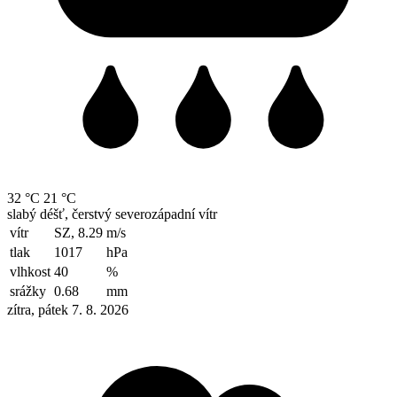
32 °C
21 °C
slabý déšť, čerstvý severozápadní vítr
vítr
SZ, 8.29
m/s
tlak
1017
hPa
vlhkost
40
%
srážky
0.68
mm
zítra, pátek 7. 8. 2026