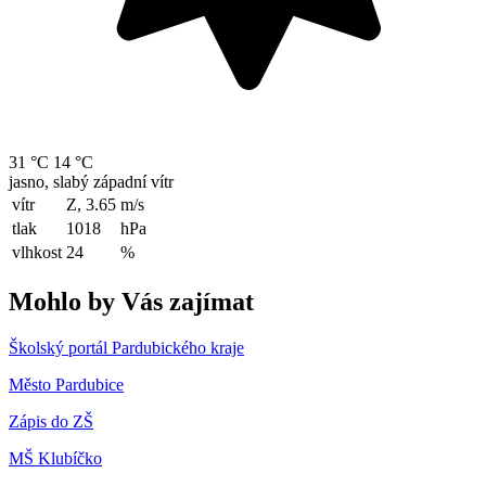
31 °C
14 °C
jasno, slabý západní vítr
vítr
Z, 3.65
m/s
tlak
1018
hPa
vlhkost
24
%
Mohlo by Vás zajímat
Školský portál Pardubického kraje
Město Pardubice
Zápis do ZŠ
MŠ Klubíčko