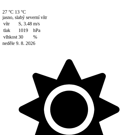
27 °C
13 °C
jasno, slabý severní vítr
vítr
S, 3.48
m/s
tlak
1019
hPa
vlhkost
30
%
neděle 9. 8. 2026