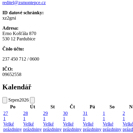
reditel@zsmontepce.cz
ID datové schránky:
xz2grsi
Adresa:
Erno Košťála 870
530 12 Pardubice
Číslo účtu:
237 450 712 / 0600
IČO:
09652558
Kalendář
Srpen
2026
Po
Út
St
Čt
Pá
So
N
27
28
29
30
31
1
2
1
1
1
1
1
1
1
Velké
Velké
Velké
Velké
Velké
Velké
Velk
prázdniny
prázdniny
prázdniny
prázdniny
prázdniny
prázdniny
prázd