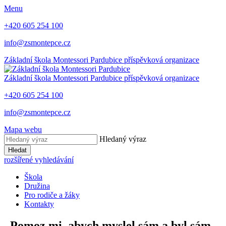
Menu
+420 605 254 100
info@zsmontepce.cz
Základní škola
Montessori Pardubice
příspěvková organizace
Základní škola
Montessori Pardubice
příspěvková organizace
+420 605 254 100
info@zsmontepce.cz
Mapa webu
Hledaný výraz
Hledat
rozšířené vyhledávání
Škola
Družina
Pro rodiče a žáky
Kontakty
„Pomoz mi, abych myslel sám a byl sám