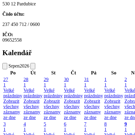
530 12 Pardubice
Číslo účtu:
237 450 712 / 0600
IČO:
09652558
Kalendář
Srpen
2026
Po
Út
St
Čt
Pá
So
N
27
28
29
30
31
1
2
1
1
1
1
1
1
1
Velké
Velké
Velké
Velké
Velké
Velké
Velk
prázdniny
prázdniny
prázdniny
prázdniny
prázdniny
prázdniny
prázd
Zobrazit
Zobrazit
Zobrazit
Zobrazit
Zobrazit
Zobrazit
Zobra
všechny
všechny
všechny
všechny
všechny
všechny
všec
záznamy
záznamy
záznamy
záznamy
záznamy
záznamy
zázn
ze dne
ze dne
ze dne
ze dne
ze dne
ze dne
ze dn
3
4
5
6
7
8
9
1
1
1
1
1
1
1
Velké
Velké
Velké
Velké
Velké
Velké
Velk