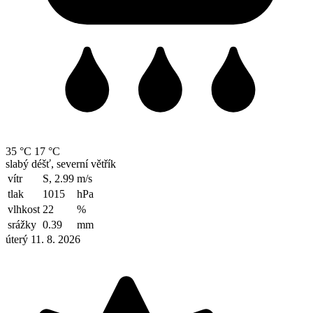
35 °C
17 °C
slabý déšť, severní větřík
vítr
S, 2.99
m/s
tlak
1015
hPa
vlhkost
22
%
srážky
0.39
mm
úterý 11. 8. 2026