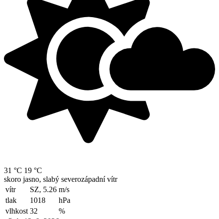
31 °C
19 °C
skoro jasno, slabý severozápadní vítr
vítr
SZ, 5.26
m/s
tlak
1018
hPa
vlhkost
32
%