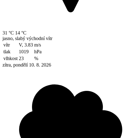
31 °C
14 °C
jasno, slabý východní vítr
vítr
V, 3.83
m/s
tlak
1019
hPa
vlhkost
23
%
zítra, pondělí 10. 8. 2026