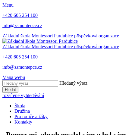
Menu
+420 605 254 100
info@zsmontepce.cz
Základní škola
Montessori Pardubice
příspěvková organizace
Základní škola
Montessori Pardubice
příspěvková organizace
+420 605 254 100
info@zsmontepce.cz
Mapa webu
Hledaný výraz
Hledat
rozšířené vyhledávání
Škola
Družina
Pro rodiče a žáky
Kontakty
„Pomoz mi, abych myslel sám a byl sám