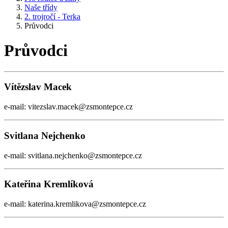
Naše třídy
2. trojročí - Terka
Průvodci
Průvodci
Vítězslav Macek
e-mail: vitezslav.macek@zsmontepce.cz
Svitlana Nejchenko
e-mail: svitlana.nejchenko@zsmontepce.cz
Kateřina Kremlíková
e-mail: katerina.kremlikova@zsmontepce.cz