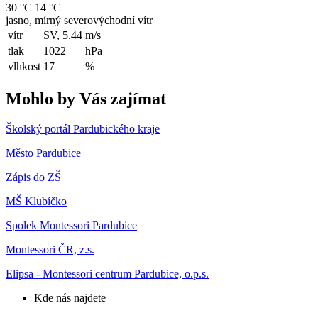
30 °C
14 °C
jasno, mírný severovýchodní vítr
vítr
SV, 5.44
m/s
tlak
1022
hPa
vlhkost
17
%
Mohlo by Vás zajímat
Školský portál Pardubického kraje
Město Pardubice
Zápis do ZŠ
MŠ Klubíčko
Spolek Montessori Pardubice
Montessori ČR, z.s.
Elipsa - Montessori centrum Pardubice, o.p.s.
Kde nás najdete