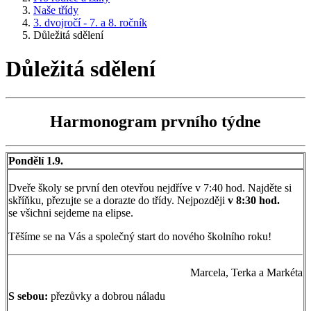
Naše třídy
3. dvojročí - 7. a 8. ročník
Důležitá sdělení
Důležitá sdělení
Harmonogram prvního týdne
Pondělí 1.9.
Dveře školy se první den otevřou nejdříve v 7:40 hod. Najděte si
skříňku, přezujte se a dorazte do třídy. Nejpozději
v 8:30 hod.
se všichni sejdeme na elipse.
Těšíme se na Vás a společný start do nového školního roku!
Marcela, Terka a Markéta
S sebou:
přezůvky a dobrou náladu