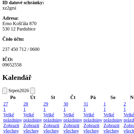
ID datové schránky:
xz2grsi
Adresa:
Erno Košťála 870
530 12 Pardubice
Číslo účtu:
237 450 712 / 0600
IČO:
09652558
Kalendář
Srpen
2026
Po
Út
St
Čt
Pá
So
N
27
28
29
30
31
1
2
1
1
1
1
1
1
1
Velké
Velké
Velké
Velké
Velké
Velké
Velk
prázdniny
prázdniny
prázdniny
prázdniny
prázdniny
prázdniny
prázd
Zobrazit
Zobrazit
Zobrazit
Zobrazit
Zobrazit
Zobrazit
Zobra
všechny
všechny
všechny
všechny
všechny
všechny
všec