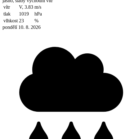
jasno, slabý východní vítr
vítr
V, 3.83
m/s
tlak
1019
hPa
vlhkost
23
%
pondělí 10. 8. 2026