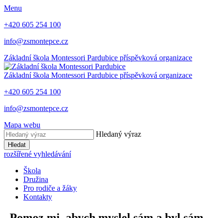
Menu
+420 605 254 100
info@zsmontepce.cz
Základní škola
Montessori Pardubice
příspěvková organizace
Základní škola
Montessori Pardubice
příspěvková organizace
+420 605 254 100
info@zsmontepce.cz
Mapa webu
Hledaný výraz
Hledat
rozšířené vyhledávání
Škola
Družina
Pro rodiče a žáky
Kontakty
„Pomoz mi, abych myslel sám a byl sám