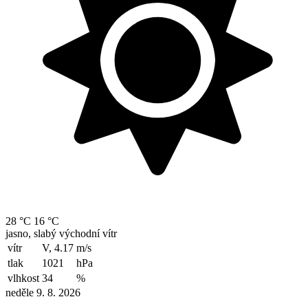
28 °C
16 °C
jasno, slabý východní vítr
vítr
V, 4.17
m/s
tlak
1021
hPa
vlhkost
34
%
neděle 9. 8. 2026