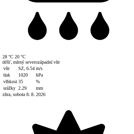
28 °C
20 °C
déšť, mírný severozápadní vítr
vítr
SZ, 6.54
m/s
tlak
1020
hPa
vlhkost
35
%
srážky
2.29
mm
zítra, sobota 8. 8. 2026