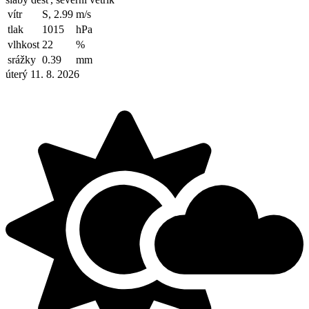
vítr
S, 2.99
m/s
tlak
1015
hPa
vlhkost
22
%
srážky
0.39
mm
úterý 11. 8. 2026