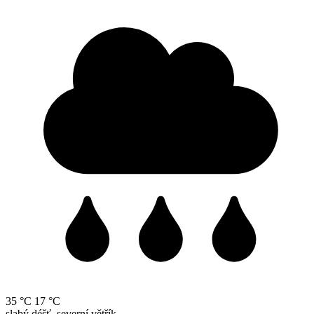
35 °C
17 °C
slabý déšť, severní větřík