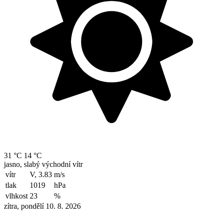
31 °C
14 °C
jasno, slabý východní vítr
vítr
V, 3.83
m/s
tlak
1019
hPa
vlhkost
23
%
zítra, pondělí 10. 8. 2026