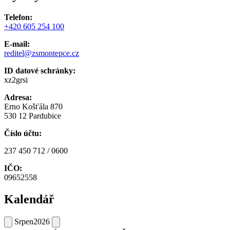
Telefon:
+420 605 254 100
E-mail:
reditel@zsmontepce.cz
ID datové schránky:
xz2grsi
Adresa:
Erno Košťála 870
530 12 Pardubice
Číslo účtu:
237 450 712 / 0600
IČO:
09652558
Kalendář
Srpen
2026