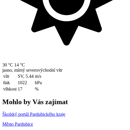
30 °C
14 °C
jasno, mírný severovýchodní vítr
vítr
SV, 5.44
m/s
tlak
1022
hPa
vlhkost
17
%
Mohlo by Vás zajímat
Školský portál Pardubického kraje
Město Pardubice