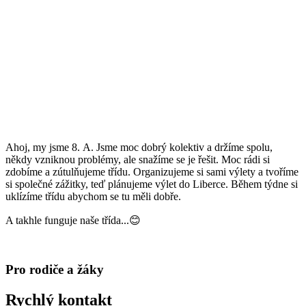
Ahoj, my jsme 8. A. Jsme moc dobrý kolektiv a držíme spolu,
někdy vzniknou problémy, ale snažíme se je řešit. Moc rádi si
zdobíme a zútulňujeme třídu. Organizujeme si sami výlety a tvoříme
si společné zážitky, teď plánujeme výlet do Liberce. Během týdne si
uklízíme třídu abychom se tu měli dobře.
A takhle funguje naše třída...😊
Pro rodiče a žáky
Rychlý kontakt