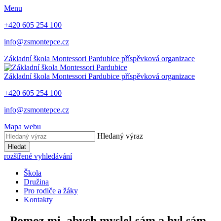
Menu
+420 605 254 100
info@zsmontepce.cz
Základní škola
Montessori Pardubice
příspěvková organizace
Základní škola
Montessori Pardubice
příspěvková organizace
+420 605 254 100
info@zsmontepce.cz
Mapa webu
Hledaný výraz
Hledat
rozšířené vyhledávání
Škola
Družina
Pro rodiče a žáky
Kontakty
„Pomoz mi, abych myslel sám a byl sám