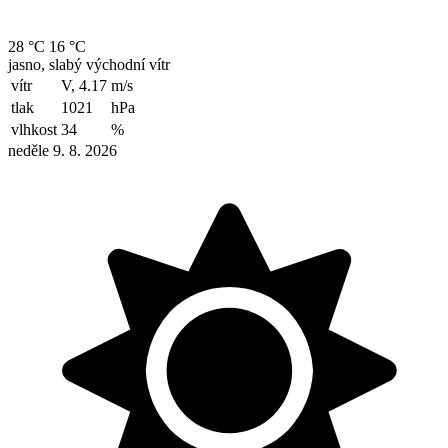
28 °C
16 °C
jasno, slabý východní vítr
vítr
V, 4.17
m/s
tlak
1021
hPa
vlhkost
34
%
neděle 9. 8. 2026