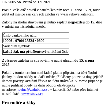
107/2005 Sb. Platná od 1.9.2021
Pokud Vaše dítě dovrší v daném školním roce 11 nebo 15 let, bude
platit od měsíce září celý rok zálohu ve vyšší věkové kategorii.
Zálohy na školní stravování je nutno zaplatit
nejpozději do 15. dne
v měsíci
na následující měsíc.
Číslo bankovního účtu:
10006 - 9700128524 / 0600
Variabilní symbol:
každý žák má přidělené své unikátní číslo
Zvýšenou zálohu
na stravování je nutné uhradit
do 15. srpna
2025
.
Pokud v tomto termínu není řádná platba připsána na účet školní
jídelny, budou obědy na další měsíc přihlášeny pouze na dny, jejichž
úhradu pokryje aktuální částka na účtu strávníka. V tomto případě je
nutné přihlásit obědy na další období elektronicky
na adrese
jidelna@zsdubina.cz
, v kanceláři ŠJ nebo přes internet
na stránkách
www.strava.cz
Pro rodiče a žáky