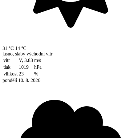
31 °C
14 °C
jasno, slabý východní vítr
vítr
V, 3.83
m/s
tlak
1019
hPa
vlhkost
23
%
pondělí 10. 8. 2026