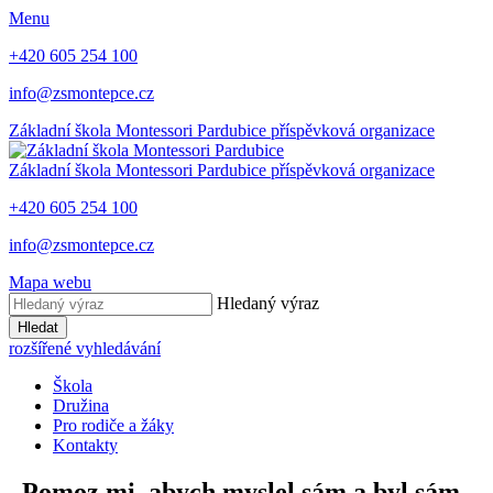
Menu
+420 605 254 100
info@zsmontepce.cz
Základní škola
Montessori Pardubice
příspěvková organizace
Základní škola
Montessori Pardubice
příspěvková organizace
+420 605 254 100
info@zsmontepce.cz
Mapa webu
Hledaný výraz
Hledat
rozšířené vyhledávání
Škola
Družina
Pro rodiče a žáky
Kontakty
„Pomoz mi, abych myslel sám a byl sám