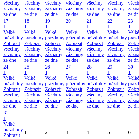
všechny
všechny
všechny
všechny
všechny
všechny
všec
záznamy
záznamy
záznamy
záznamy
záznamy
záznamy
zázn
ze dne
ze dne
ze dne
ze dne
ze dne
ze dne
ze dn
17
18
19
20
21
22
23
1
1
1
1
1
1
1
Velké
Velké
Velké
Velké
Velké
Velké
Velk
prázdniny
prázdniny
prázdniny
prázdniny
prázdniny
prázdniny
prázd
Zobrazit
Zobrazit
Zobrazit
Zobrazit
Zobrazit
Zobrazit
Zobra
všechny
všechny
všechny
všechny
všechny
všechny
všec
záznamy
záznamy
záznamy
záznamy
záznamy
záznamy
zázn
ze dne
ze dne
ze dne
ze dne
ze dne
ze dne
ze dn
24
25
26
27
28
29
30
1
1
1
1
1
1
1
Velké
Velké
Velké
Velké
Velké
Velké
Velk
prázdniny
prázdniny
prázdniny
prázdniny
prázdniny
prázdniny
prázd
Zobrazit
Zobrazit
Zobrazit
Zobrazit
Zobrazit
Zobrazit
Zobra
všechny
všechny
všechny
všechny
všechny
všechny
všec
záznamy
záznamy
záznamy
záznamy
záznamy
záznamy
zázn
ze dne
ze dne
ze dne
ze dne
ze dne
ze dne
ze dn
31
1
Velké
prázdniny
1
2
3
4
5
6
Zobrazit