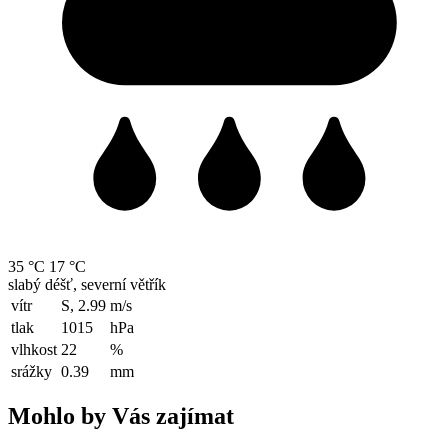
35 °C
17 °C
slabý déšť, severní větřík
vítr
S, 2.99
m/s
tlak
1015
hPa
vlhkost
22
%
srážky
0.39
mm
Mohlo by Vás zajímat