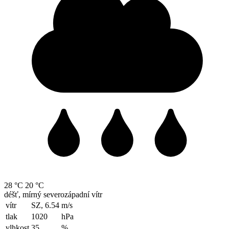
28 °C
20 °C
déšť, mírný severozápadní vítr
vítr
SZ, 6.54
m/s
tlak
1020
hPa
vlhkost
35
%