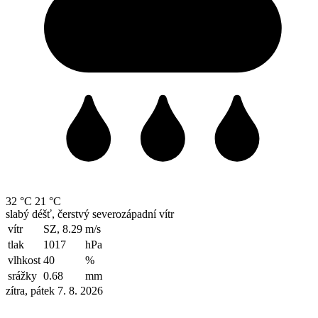
32 °C
21 °C
slabý déšť, čerstvý severozápadní vítr
vítr
SZ, 8.29
m/s
tlak
1017
hPa
vlhkost
40
%
srážky
0.68
mm
zítra, pátek 7. 8. 2026