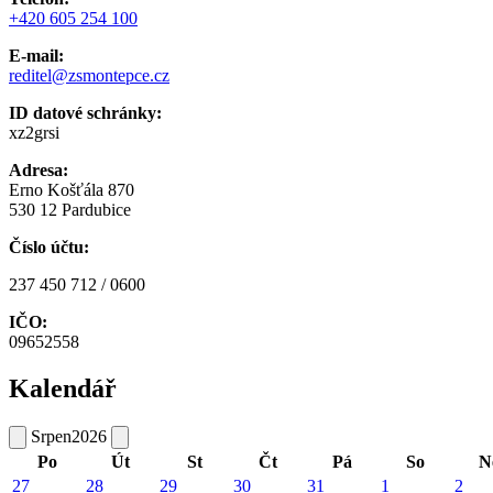
+420 605 254 100
E-mail:
reditel@zsmontepce.cz
ID datové schránky:
xz2grsi
Adresa:
Erno Košťála 870
530 12 Pardubice
Číslo účtu:
237 450 712 / 0600
IČO:
09652558
Kalendář
Srpen
2026
Po
Út
St
Čt
Pá
So
N
27
28
29
30
31
1
2