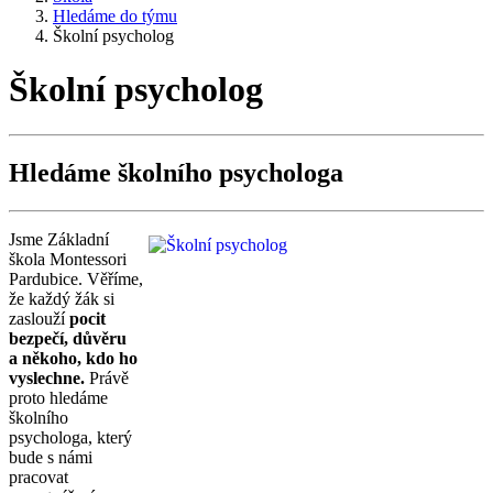
Hledáme do týmu
Školní psycholog
Školní psycholog
Hledáme školního psychologa
Jsme Základní
škola Montessori
Pardubice. Věříme,
že každý žák si
zaslouží
pocit
bezpečí, důvěru
a někoho, kdo ho
vyslechne.
Právě
proto hledáme
školního
psychologa, který
bude s námi
pracovat