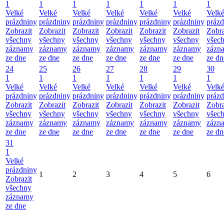
1
1
1
1
1
1
1
Velké
Velké
Velké
Velké
Velké
Velké
Velk
prázdniny
prázdniny
prázdniny
prázdniny
prázdniny
prázdniny
prázd
Zobrazit
Zobrazit
Zobrazit
Zobrazit
Zobrazit
Zobrazit
Zobra
všechny
všechny
všechny
všechny
všechny
všechny
všec
záznamy
záznamy
záznamy
záznamy
záznamy
záznamy
zázn
ze dne
ze dne
ze dne
ze dne
ze dne
ze dne
ze dn
24
25
26
27
28
29
30
1
1
1
1
1
1
1
Velké
Velké
Velké
Velké
Velké
Velké
Velk
prázdniny
prázdniny
prázdniny
prázdniny
prázdniny
prázdniny
prázd
Zobrazit
Zobrazit
Zobrazit
Zobrazit
Zobrazit
Zobrazit
Zobra
všechny
všechny
všechny
všechny
všechny
všechny
všec
záznamy
záznamy
záznamy
záznamy
záznamy
záznamy
zázn
ze dne
ze dne
ze dne
ze dne
ze dne
ze dne
ze dn
31
1
Velké
prázdniny
1
2
3
4
5
6
Zobrazit
všechny
záznamy
ze dne