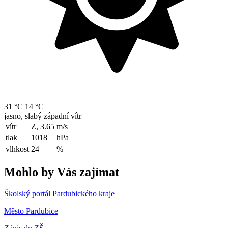
31 °C
14 °C
jasno, slabý západní vítr
vítr
Z, 3.65
m/s
tlak
1018
hPa
vlhkost
24
%
Mohlo by Vás zajímat
Školský portál Pardubického kraje
Město Pardubice