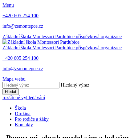
Menu
+420 605 254 100
info@zsmontepce.cz
Základní škola
Montessori Pardubice
příspěvková organizace
Základní škola
Montessori Pardubice
příspěvková organizace
+420 605 254 100
info@zsmontepce.cz
Mapa webu
Hledaný výraz
Hledat
rozšířené vyhledávání
Škola
Družina
Pro rodiče a žáky
Kontakty
„Pomoz mi, abych myslel sám a byl sám