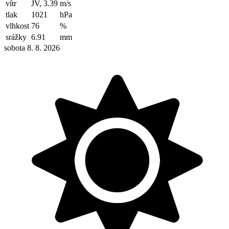
vítr
JV, 3.39
m/s
tlak
1021
hPa
vlhkost
76
%
srážky
6.91
mm
sobota 8. 8. 2026