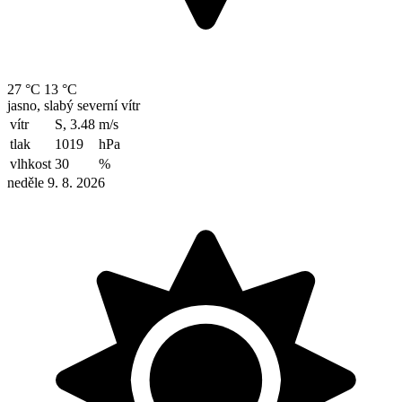
27 °C
13 °C
jasno, slabý severní vítr
vítr
S, 3.48
m/s
tlak
1019
hPa
vlhkost
30
%
neděle 9. 8. 2026