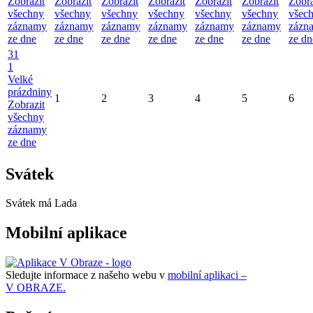
Zobrazit
Zobrazit
Zobrazit
Zobrazit
Zobrazit
Zobrazit
Zobra
všechny
všechny
všechny
všechny
všechny
všechny
všec
záznamy
záznamy
záznamy
záznamy
záznamy
záznamy
zázn
ze dne
ze dne
ze dne
ze dne
ze dne
ze dne
ze dn
31
1
Velké
prázdniny
1
2
3
4
5
6
Zobrazit
všechny
záznamy
ze dne
Svátek
Svátek má
Lada
Mobilní aplikace
Sledujte informace z našeho webu v
mobilní aplikaci –
V OBRAZE.