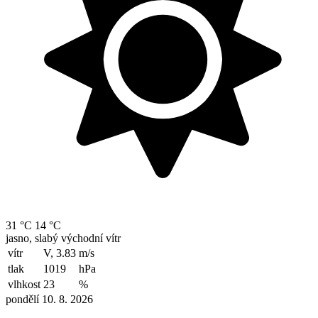
31 °C
14 °C
jasno, slabý východní vítr
vítr
V, 3.83
m/s
tlak
1019
hPa
vlhkost
23
%
pondělí 10. 8. 2026