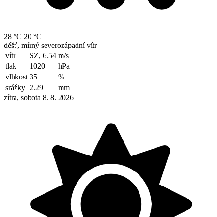
28 °C
20 °C
déšť, mírný severozápadní vítr
vítr
SZ, 6.54
m/s
tlak
1020
hPa
vlhkost
35
%
srážky
2.29
mm
zítra, sobota 8. 8. 2026