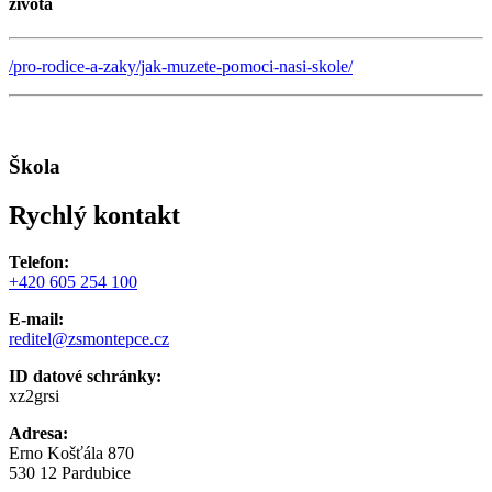
života
/pro-rodice-a-zaky/jak-muzete-pomoci-nasi-skole/
Škola
Rychlý kontakt
Telefon:
+420 605 254 100
E-mail:
reditel@zsmontepce.cz
ID datové schránky:
xz2grsi
Adresa:
Erno Košťála 870
530 12 Pardubice