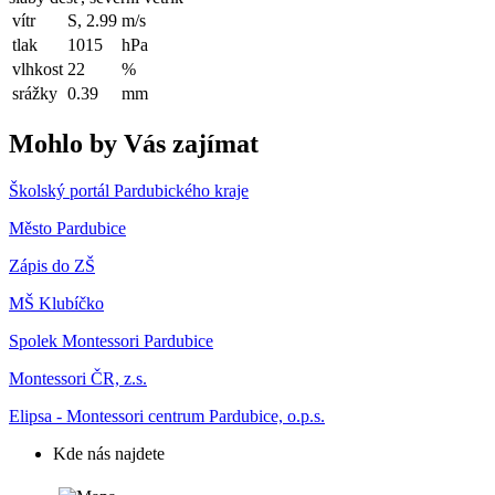
vítr
S, 2.99
m/s
tlak
1015
hPa
vlhkost
22
%
srážky
0.39
mm
Mohlo by Vás zajímat
Školský portál Pardubického kraje
Město Pardubice
Zápis do ZŠ
MŠ Klubíčko
Spolek Montessori Pardubice
Montessori ČR, z.s.
Elipsa - Montessori centrum Pardubice, o.p.s.
Kde nás najdete