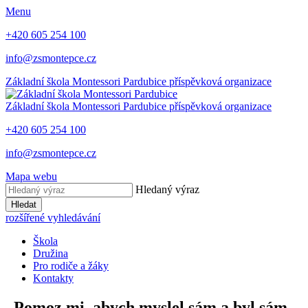
Menu
+420 605 254 100
info@zsmontepce.cz
Základní škola
Montessori Pardubice
příspěvková organizace
Základní škola
Montessori Pardubice
příspěvková organizace
+420 605 254 100
info@zsmontepce.cz
Mapa webu
Hledaný výraz
Hledat
rozšířené vyhledávání
Škola
Družina
Pro rodiče a žáky
Kontakty
„Pomoz mi, abych myslel sám a byl sám