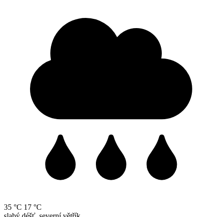
35 °C
17 °C
slabý déšť, severní větřík