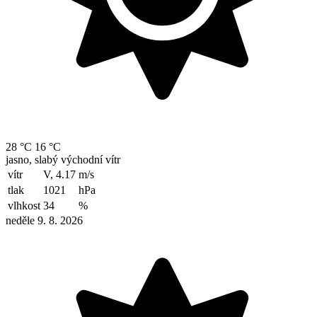
28 °C
16 °C
jasno, slabý východní vítr
vítr
V, 4.17
m/s
tlak
1021
hPa
vlhkost
34
%
neděle 9. 8. 2026