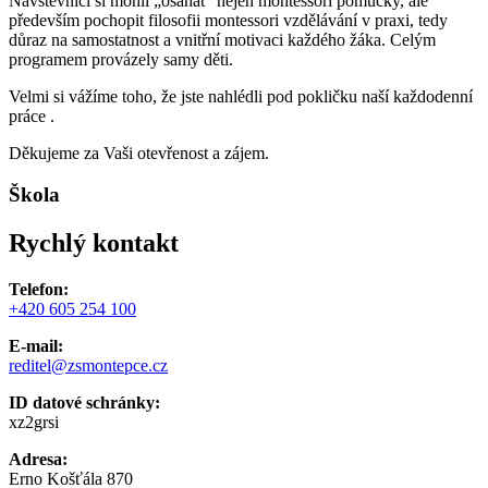
Návštěvníci si mohli „osahat“ nejen montessori pomůcky, ale
především pochopit filosofii montessori vzdělávání v praxi, tedy
důraz na samostatnost a vnitřní motivaci každého žáka. Celým
programem provázely samy děti.
Velmi si vážíme toho, že jste nahlédli pod pokličku naší každodenní
práce .
Děkujeme za Vaši otevřenost a zájem.
Škola
Rychlý kontakt
Telefon:
+420 605 254 100
E-mail:
reditel@zsmontepce.cz
ID datové schránky:
xz2grsi
Adresa:
Erno Košťála 870