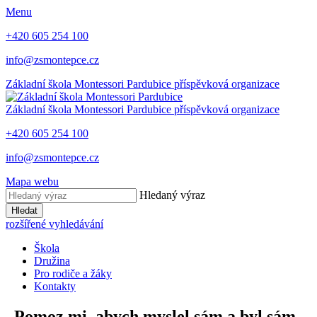
Menu
+420 605 254 100
info@zsmontepce.cz
Základní škola
Montessori Pardubice
příspěvková organizace
Základní škola
Montessori Pardubice
příspěvková organizace
+420 605 254 100
info@zsmontepce.cz
Mapa webu
Hledaný výraz
Hledat
rozšířené vyhledávání
Škola
Družina
Pro rodiče a žáky
Kontakty
„Pomoz mi, abych myslel sám a byl sám