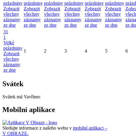
prázdniny
prázdniny
prázdniny
prázdniny
prázdniny
prázdniny
prázd
Zobrazit
Zobrazit
Zobrazit
Zobrazit
Zobrazit
Zobrazit
Zobra
všechny
všechny
všechny
všechny
všechny
všechny
všec
záznamy
záznamy
záznamy
záznamy
záznamy
záznamy
zázn
ze dne
ze dne
ze dne
ze dne
ze dne
ze dne
ze dn
31
1
Velké
prázdniny
1
2
3
4
5
6
Zobrazit
všechny
záznamy
ze dne
Svátek
Svátek má
Vavřinec
Mobilní aplikace
Sledujte informace z našeho webu v
mobilní aplikaci –
V OBRAZE.