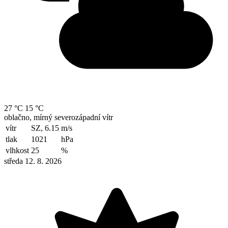
27 °C
15 °C
oblačno, mírný severozápadní vítr
vítr
SZ, 6.15
m/s
tlak
1021
hPa
vlhkost
25
%
středa 12. 8. 2026