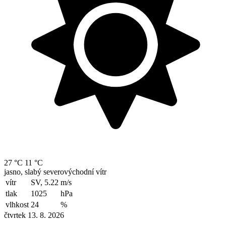
27 °C
11 °C
jasno, slabý severovýchodní vítr
vítr
SV, 5.22
m/s
tlak
1025
hPa
vlhkost
24
%
čtvrtek 13. 8. 2026