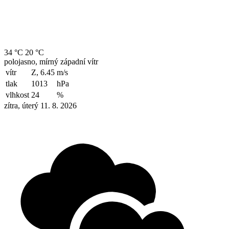
34 °C
20 °C
polojasno, mírný západní vítr
vítr
Z, 6.45
m/s
tlak
1013
hPa
vlhkost
24
%
zítra, úterý 11. 8. 2026