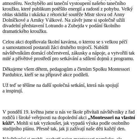
atmosféru. Nechybělo ani taneční vystoupení našeho tanečního
kroužku, které publikum potěšilo energií a radostí z pohybu. Velký
ohlas sklidila i ukázka z rétorické soutěže Mistr slova od Anny
Dolníčkové a Arniky Válkové. Na závěr jsme si společně užili
divadelní představení Lotrando a Zubejda v podání školního
dramatického kroužku.
Celou akci doplňovala školní kavárna, o kterou se s velkou péčí
a samostatností postarali žáci druhého trojročí. Nabídli
návštěvníkům domácí občerstvení, zákusky a nápoje, a vytvořili tak
milé a přívětivé prostředí pro setkávání a sdílení dojmů z programu.
Děkujeme všem dětem, pedagogům a členům Spolku Montessori
Pardubice, kteří se na přípravě akce podíleli.
Už teď se těšíme na další společná setkání, která nás spojují
a inspirují.
V pondělí 19. května jsme u nás ve škole přivítali návštěvníky z řad
rodičů i široké veřejnosti na dopolední akci
„Montessori na vlastní
kůži“.
Mohli si tak vyzkoušet, jak vypadá výuka podle osobního
studijního plánu. Přesně tak, jak ji zažívají naše děti každý den.