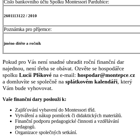
Číslo bankovního účtu Spolku Montessori Pardubice:
2601113122 / 2010
Poznámka pro příjemce:
jméno dítěte a ročník
Pokud pro Vás není snadné uhradit roční finanční dar
najednou, není třeba se obávat. Ozvěte se hospodářce
spolku
Lucii
Plškové
na e-mail:
hospodar@montepce
.
cz
a domluvíte se společně na
splátkovém
kalendáři
, který
Vám bude vyhovovat.
Vaše finanční dary poslouží k:
Zajišťování vybavení do Montessori tříd.
Vytváření a nákup pomůcek či didaktických materiálů.
Finanční podporu pedagogické činnosti a vzdělávání
pedagogů.
Organizace společných setkání.