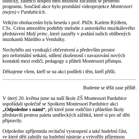
dílničky, zatímco dospělí měli možnost zúčastnit se pestrého
programu. Součástí akce bylo promítání videoprojekce
Montessori
(nejen) v Pardubicích
.
Velkým obohacením byla beseda s prof. PhDr. Karlem Rýdlem,
CSc. Celou atmosféru podtrhly melodie z autorského muzikálového
představení
Malý princ
, které zazněly v podání našich oblíbených
muzikantů Márdiho a Vendulky.
Nechybělo ani vynikající občerstvení a především prostor
pro neformální setkání, sdílení zkušeností i navazování nových
kontaktů mezi rodiči, pedagogy a přáteli Montessori přístupu.
Děkujeme všem, kteří se na akci podíleli i těm, kteří přišli.
Budeme se těšit zase příště.
V úterý 20. května jsme na naší škole ZŠ Montessori Pardubice
uspořádali společně se Spolkem Montessori Pardubice akci
„Odpoledne s námi“
, při které jsme rodičům i přátelům školy
představili pestrou paletu uměleckých zážitků, které si pro ně děti
připravily.
Odpoledne zpříjemnila recitační vystoupení a také hudební část,
ve které děti zahrály na hudební nástroje a vytvořily příjemnou