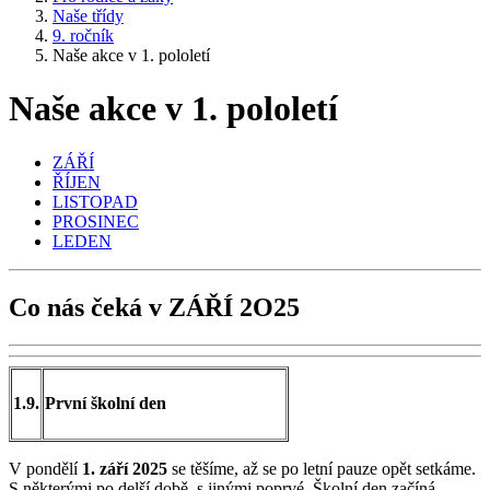
Naše třídy
9. ročník
Naše akce v 1. pololetí
Naše akce v 1. pololetí
ZÁŘÍ
ŘÍJEN
LISTOPAD
PROSINEC
LEDEN
Co nás čeká v ZÁŘÍ 2O25
1.9.
První školní den
V pondělí
1. září 2025
se těšíme, až se po letní pauze opět setkáme.
S některými po delší době, s jinými poprvé. Školní den začíná