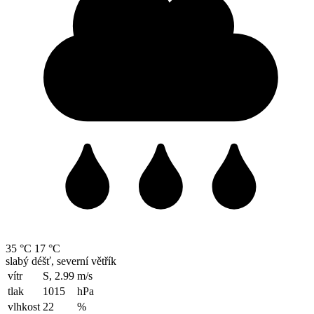
35 °C
17 °C
slabý déšť, severní větřík
vítr
S, 2.99
m/s
tlak
1015
hPa
vlhkost
22
%