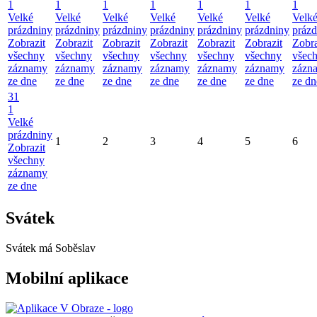
1
1
1
1
1
1
1
Velké
Velké
Velké
Velké
Velké
Velké
Velk
prázdniny
prázdniny
prázdniny
prázdniny
prázdniny
prázdniny
prázd
Zobrazit
Zobrazit
Zobrazit
Zobrazit
Zobrazit
Zobrazit
Zobra
všechny
všechny
všechny
všechny
všechny
všechny
všec
záznamy
záznamy
záznamy
záznamy
záznamy
záznamy
zázn
ze dne
ze dne
ze dne
ze dne
ze dne
ze dne
ze dn
31
1
Velké
prázdniny
1
2
3
4
5
6
Zobrazit
všechny
záznamy
ze dne
Svátek
Svátek má
Soběslav
Mobilní aplikace