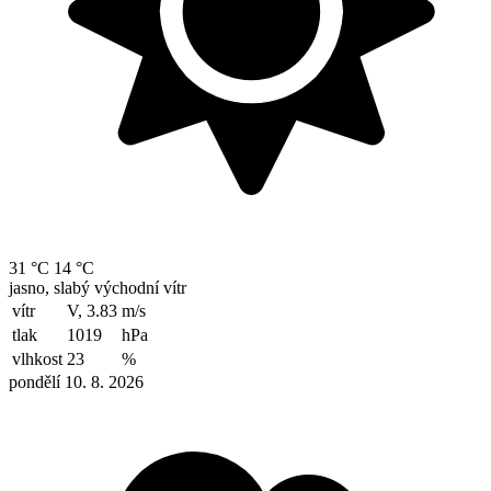
31 °C
14 °C
jasno, slabý východní vítr
vítr
V, 3.83
m/s
tlak
1019
hPa
vlhkost
23
%
pondělí 10. 8. 2026