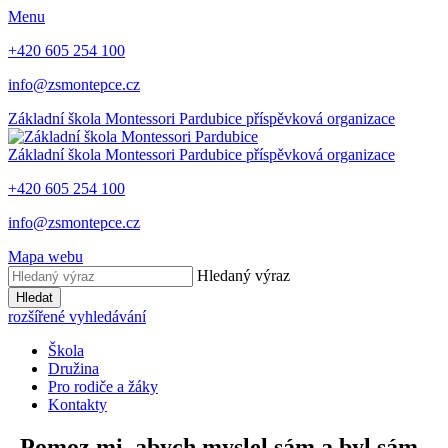
Menu
+420 605 254 100
info@zsmontepce.cz
Základní škola
Montessori Pardubice
příspěvková organizace
Základní škola
Montessori Pardubice
příspěvková organizace
+420 605 254 100
info@zsmontepce.cz
Mapa webu
Hledaný výraz
Hledat
rozšířené vyhledávání
Škola
Družina
Pro rodiče a žáky
Kontakty
„Pomoz mi, abych myslel sám a byl sám