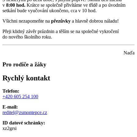
v
8:00 hod.
Krátce se společně přivítáme ve třídě a po úvodním
setkání bude vyučování ukončeno, cca v 10 hod.
Všichni nezapomeňte na
přezůvky
a hlavně dobrou náladu!
Přeji klidný závěr prázdnin a těším se na společné vykročení
do nového školního roku.
Naďa
Pro rodiče a žáky
Rychlý kontakt
Telefon:
+420 605 254 100
E-mail:
reditel@zsmontepce.cz
ID datové schránky:
xz2grsi