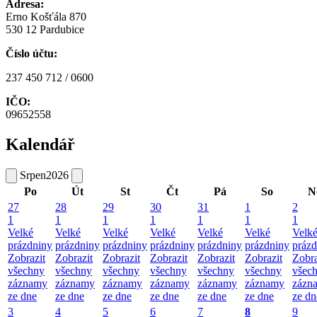
Adresa:
Erno Košťála 870
530 12 Pardubice
Číslo účtu:
237 450 712 / 0600
IČO:
09652558
Kalendář
Srpen
2026
Po
Út
St
Čt
Pá
So
N
27
28
29
30
31
1
2
1
1
1
1
1
1
1
Velké
Velké
Velké
Velké
Velké
Velké
Velk
prázdniny
prázdniny
prázdniny
prázdniny
prázdniny
prázdniny
prázd
Zobrazit
Zobrazit
Zobrazit
Zobrazit
Zobrazit
Zobrazit
Zobra
všechny
všechny
všechny
všechny
všechny
všechny
všec
záznamy
záznamy
záznamy
záznamy
záznamy
záznamy
zázn
ze dne
ze dne
ze dne
ze dne
ze dne
ze dne
ze dn
3
4
5
6
7
8
9