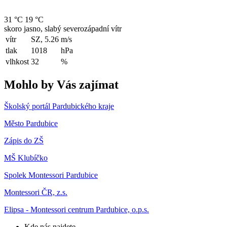
31 °C
19 °C
skoro jasno, slabý severozápadní vítr
vítr
SZ, 5.26
m/s
tlak
1018
hPa
vlhkost
32
%
Mohlo by Vás zajímat
Školský portál Pardubického kraje
Město Pardubice
Zápis do ZŠ
MŠ Klubíčko
Spolek Montessori Pardubice
Montessori ČR, z.s.
Elipsa - Montessori centrum Pardubice, o.p.s.
Kde nás najdete