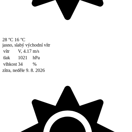
28 °C
16 °C
jasno, slabý východní vítr
vítr
V, 4.17
m/s
tlak
1021
hPa
vlhkost
34
%
zítra, neděle 9. 8. 2026