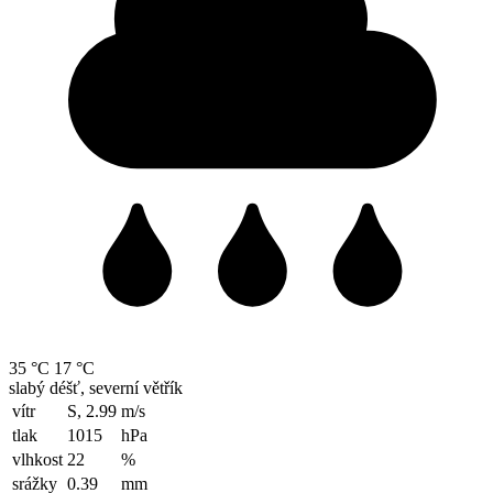
35 °C
17 °C
slabý déšť, severní větřík
vítr
S, 2.99
m/s
tlak
1015
hPa
vlhkost
22
%
srážky
0.39
mm