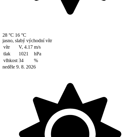
28 °C
16 °C
jasno, slabý východní vítr
vítr
V, 4.17
m/s
tlak
1021
hPa
vlhkost
34
%
neděle 9. 8. 2026