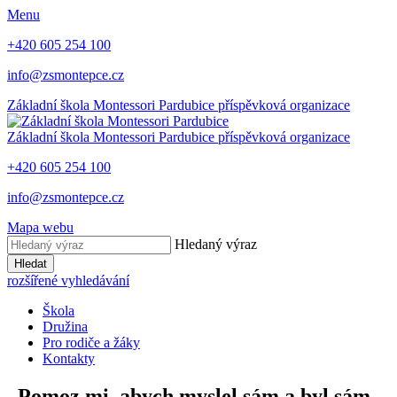
Menu
+420 605 254 100
info@zsmontepce.cz
Základní škola
Montessori Pardubice
příspěvková organizace
Základní škola
Montessori Pardubice
příspěvková organizace
+420 605 254 100
info@zsmontepce.cz
Mapa webu
Hledaný výraz
Hledat
rozšířené vyhledávání
Škola
Družina
Pro rodiče a žáky
Kontakty
„Pomoz mi, abych myslel sám a byl sám