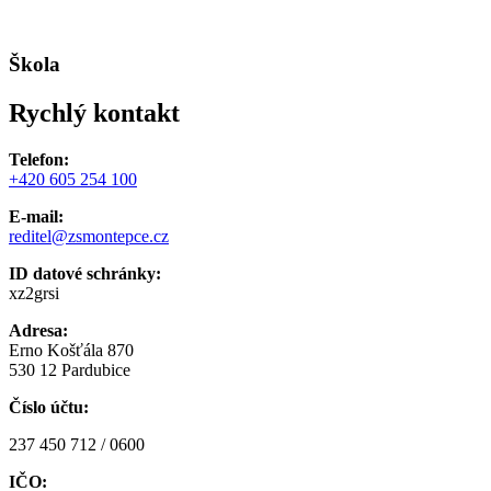
Škola
Rychlý kontakt
Telefon:
+420 605 254 100
E-mail:
reditel@zsmontepce.cz
ID datové schránky:
xz2grsi
Adresa:
Erno Košťála 870
530 12 Pardubice
Číslo účtu:
237 450 712 / 0600
IČO: