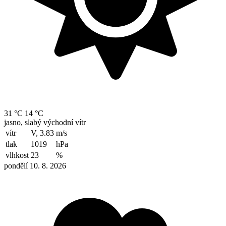
31 °C
14 °C
jasno, slabý východní vítr
vítr
V, 3.83
m/s
tlak
1019
hPa
vlhkost
23
%
pondělí 10. 8. 2026