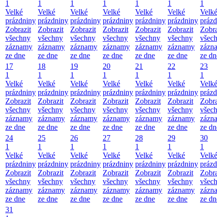
1
1
1
1
1
1
1
Velké
Velké
Velké
Velké
Velké
Velké
Velk
prázdniny
prázdniny
prázdniny
prázdniny
prázdniny
prázdniny
prázd
Zobrazit
Zobrazit
Zobrazit
Zobrazit
Zobrazit
Zobrazit
Zobra
všechny
všechny
všechny
všechny
všechny
všechny
všec
záznamy
záznamy
záznamy
záznamy
záznamy
záznamy
zázn
ze dne
ze dne
ze dne
ze dne
ze dne
ze dne
ze dn
17
18
19
20
21
22
23
1
1
1
1
1
1
1
Velké
Velké
Velké
Velké
Velké
Velké
Velk
prázdniny
prázdniny
prázdniny
prázdniny
prázdniny
prázdniny
prázd
Zobrazit
Zobrazit
Zobrazit
Zobrazit
Zobrazit
Zobrazit
Zobra
všechny
všechny
všechny
všechny
všechny
všechny
všec
záznamy
záznamy
záznamy
záznamy
záznamy
záznamy
zázn
ze dne
ze dne
ze dne
ze dne
ze dne
ze dne
ze dn
24
25
26
27
28
29
30
1
1
1
1
1
1
1
Velké
Velké
Velké
Velké
Velké
Velké
Velk
prázdniny
prázdniny
prázdniny
prázdniny
prázdniny
prázdniny
prázd
Zobrazit
Zobrazit
Zobrazit
Zobrazit
Zobrazit
Zobrazit
Zobra
všechny
všechny
všechny
všechny
všechny
všechny
všec
záznamy
záznamy
záznamy
záznamy
záznamy
záznamy
zázn
ze dne
ze dne
ze dne
ze dne
ze dne
ze dne
ze dn
31