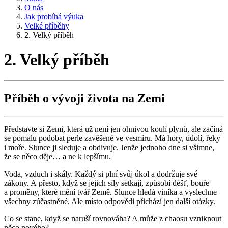
O nás
Jak probíhá výuka
Velké příběhy
2. Velký příběh
2. Velký příběh
Příběh o vývoji života na Zemi
Představte si Zemi, která už není jen ohnivou koulí plynů, ale začíná
se pomalu podobat perle zavěšené ve vesmíru. Má hory, údolí, řeky
i moře. Slunce ji sleduje a obdivuje. Jenže jednoho dne si všimne,
že se něco děje… a ne k lepšímu.
Voda, vzduch i skály. Každý si plní svůj úkol a dodržuje své
zákony. A přesto, když se jejich síly setkají, způsobí déšť, bouře
a proměny, které mění tvář Země. Slunce hledá viníka a vyslechne
všechny zúčastněné. Ale místo odpovědi přichází jen další otázky.
Co se stane, když se naruší rovnováha? A může z chaosu vzniknout
něco nového?