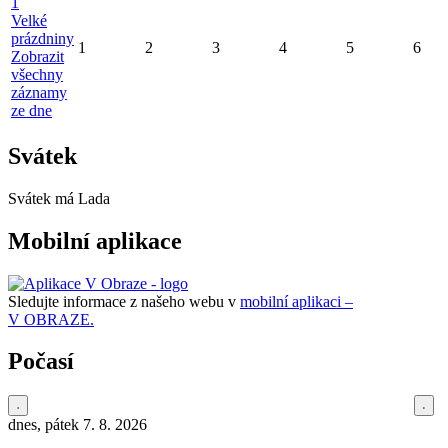
1
Velké
prázdniny
1
2
3
4
5
6
Zobrazit
všechny
záznamy
ze dne
Svátek
Svátek má
Lada
Mobilní aplikace
Sledujte informace z našeho webu v
mobilní aplikaci –
V OBRAZE.
Počasí
dnes, pátek 7. 8. 2026