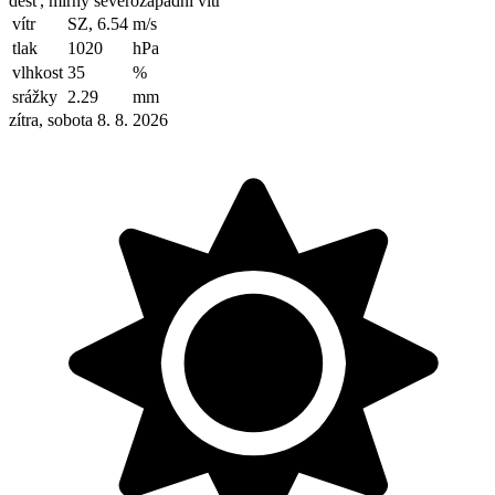
déšť, mírný severozápadní vítr
vítr
SZ, 6.54
m/s
tlak
1020
hPa
vlhkost
35
%
srážky
2.29
mm
zítra, sobota 8. 8. 2026