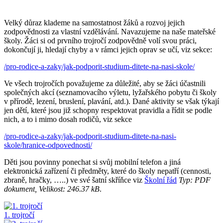
Velký důraz klademe na samostatnost žáků a rozvoj jejich
zodpovědnosti za vlastní vzdělávání. Navazujeme na naše mateřské
školy. Žáci si od prvního trojročí zodpovědně volí svou práci,
dokončují ji, hledají chyby a v rámci jejich oprav se učí, viz sekce:
/pro-rodice-a-zaky/jak-podporit-studium-ditete-na-nasi-skole/
Ve všech trojročích považujeme za důležité, aby se žáci účastnili
společných akcí (seznamovacího výletu, lyžařského pobytu či školy
v přírodě, lezení, bruslení, plavání, atd.). Dané aktivity se však týkají
jen dětí, které jsou již schopny respektovat pravidla a řídit se podle
nich, a to i mimo dosah rodičů, viz sekce
/pro-rodice-a-zaky/jak-podporit-studium-ditete-na-nasi-
skole/hranice-odpovednosti/
Děti jsou povinny ponechat si svůj mobilní telefon a jiná
elektronická zařízení či předměty, které do školy nepatří (cennosti,
zbraně, hračky, …..) ve své šatní skříňce viz
Školní řád
Typ: PDF
dokument, Velikost: 246.37 kB
.
1. trojročí