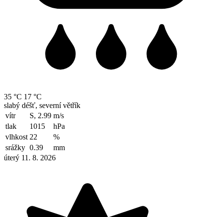
35 °C
17 °C
slabý déšť, severní větřík
vítr
S, 2.99
m/s
tlak
1015
hPa
vlhkost
22
%
srážky
0.39
mm
úterý 11. 8. 2026