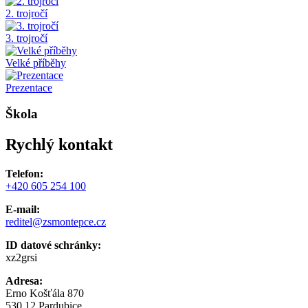
2. trojročí
3. trojročí
Velké příběhy
Prezentace
Škola
Rychlý kontakt
Telefon:
+420 605 254 100
E-mail:
reditel@zsmontepce.cz
ID datové schránky:
xz2grsi
Adresa:
Erno Košťála 870
530 12 Pardubice