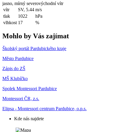
jasno, mírný severovýchodní vítr
vítr
SV, 5.44
m/s
tlak
1022
hPa
vlhkost
17
%
Mohlo by Vás zajímat
Školský portál Pardubického kraje
Město Pardubice
Zápis do ZŠ
MŠ Klubíčko
Spolek Montessori Pardubice
Montessori ČR, z.s.
Elipsa - Montessori centrum Pardubice, o.p.s.
Kde nás najdete