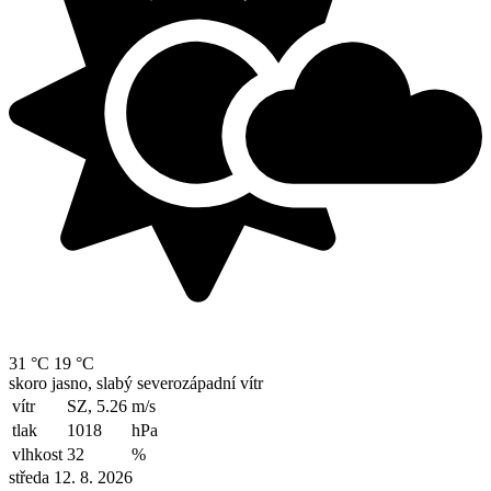
31 °C
19 °C
skoro jasno, slabý severozápadní vítr
vítr
SZ, 5.26
m/s
tlak
1018
hPa
vlhkost
32
%
středa 12. 8. 2026