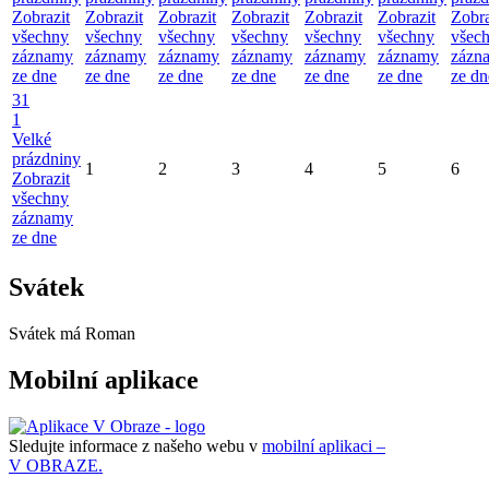
Zobrazit
Zobrazit
Zobrazit
Zobrazit
Zobrazit
Zobrazit
Zobra
všechny
všechny
všechny
všechny
všechny
všechny
všec
záznamy
záznamy
záznamy
záznamy
záznamy
záznamy
zázn
ze dne
ze dne
ze dne
ze dne
ze dne
ze dne
ze dn
31
1
Velké
prázdniny
1
2
3
4
5
6
Zobrazit
všechny
záznamy
ze dne
Svátek
Svátek má
Roman
Mobilní aplikace
Sledujte informace z našeho webu v
mobilní aplikaci –
V OBRAZE.