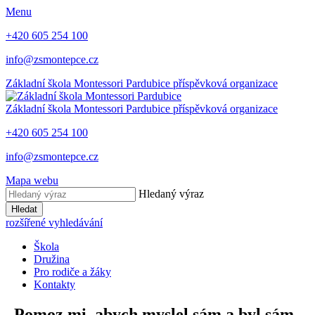
Menu
+420 605 254 100
info@zsmontepce.cz
Základní škola
Montessori Pardubice
příspěvková organizace
Základní škola
Montessori Pardubice
příspěvková organizace
+420 605 254 100
info@zsmontepce.cz
Mapa webu
Hledaný výraz
Hledat
rozšířené vyhledávání
Škola
Družina
Pro rodiče a žáky
Kontakty
„Pomoz mi, abych myslel sám a byl sám