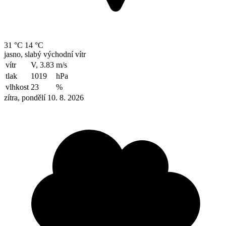
31 °C
14 °C
jasno, slabý východní vítr
vítr
V, 3.83
m/s
tlak
1019
hPa
vlhkost
23
%
zítra, pondělí 10. 8. 2026