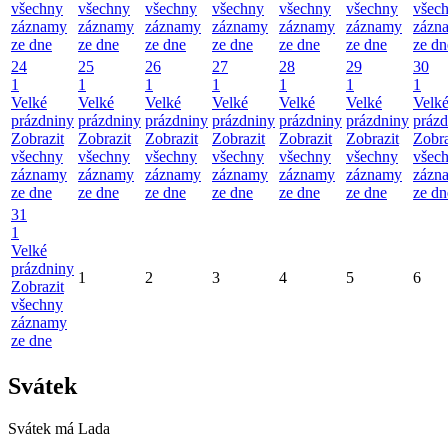
všechny
všechny
všechny
všechny
všechny
všechny
všec
záznamy
záznamy
záznamy
záznamy
záznamy
záznamy
zázn
ze dne
ze dne
ze dne
ze dne
ze dne
ze dne
ze dn
24
25
26
27
28
29
30
1
1
1
1
1
1
1
Velké
Velké
Velké
Velké
Velké
Velké
Velk
prázdniny
prázdniny
prázdniny
prázdniny
prázdniny
prázdniny
prázd
Zobrazit
Zobrazit
Zobrazit
Zobrazit
Zobrazit
Zobrazit
Zobra
všechny
všechny
všechny
všechny
všechny
všechny
všec
záznamy
záznamy
záznamy
záznamy
záznamy
záznamy
zázn
ze dne
ze dne
ze dne
ze dne
ze dne
ze dne
ze dn
31
1
Velké
prázdniny
1
2
3
4
5
6
Zobrazit
všechny
záznamy
ze dne
Svátek
Svátek má
Lada