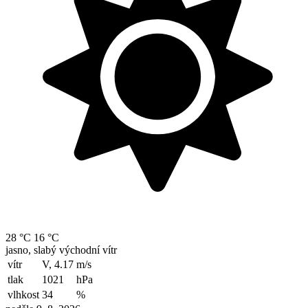
28 °C
16 °C
jasno, slabý východní vítr
vítr
V, 4.17
m/s
tlak
1021
hPa
vlhkost
34
%