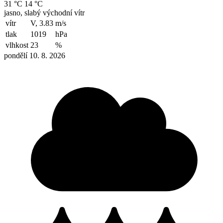
31 °C
14 °C
jasno, slabý východní vítr
vítr
V, 3.83
m/s
tlak
1019
hPa
vlhkost
23
%
pondělí 10. 8. 2026