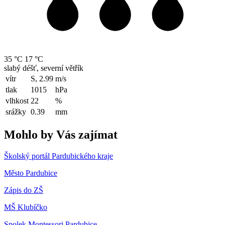
35 °C
17 °C
slabý déšť, severní větřík
vítr
S, 2.99
m/s
tlak
1015
hPa
vlhkost
22
%
srážky
0.39
mm
Mohlo by Vás zajímat
Školský portál Pardubického kraje
Město Pardubice
Zápis do ZŠ
MŠ Klubíčko
Spolek Montessori Pardubice