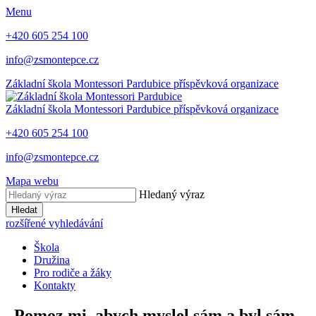
Menu
+420 605 254 100
info@zsmontepce.cz
Základní škola
Montessori Pardubice
příspěvková organizace
Základní škola
Montessori Pardubice
příspěvková organizace
+420 605 254 100
info@zsmontepce.cz
Mapa webu
Hledaný výraz
Hledat
rozšířené vyhledávání
Škola
Družina
Pro rodiče a žáky
Kontakty
„Pomoz mi, abych myslel sám a byl sám