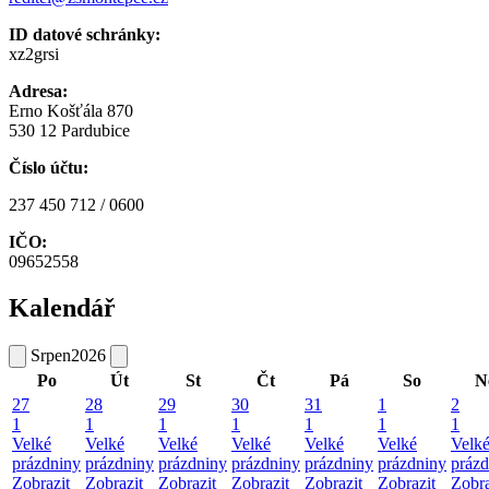
ID datové schránky:
xz2grsi
Adresa:
Erno Košťála 870
530 12 Pardubice
Číslo účtu:
237 450 712 / 0600
IČO:
09652558
Kalendář
Srpen
2026
Po
Út
St
Čt
Pá
So
N
27
28
29
30
31
1
2
1
1
1
1
1
1
1
Velké
Velké
Velké
Velké
Velké
Velké
Velk
prázdniny
prázdniny
prázdniny
prázdniny
prázdniny
prázdniny
prázd
Zobrazit
Zobrazit
Zobrazit
Zobrazit
Zobrazit
Zobrazit
Zobra