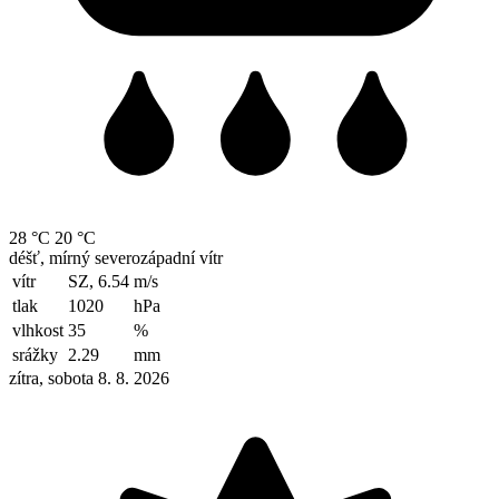
28 °C
20 °C
déšť, mírný severozápadní vítr
vítr
SZ, 6.54
m/s
tlak
1020
hPa
vlhkost
35
%
srážky
2.29
mm
zítra, sobota 8. 8. 2026