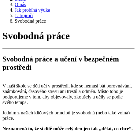
O nás
Jak probíhá výuka
1. trojročí
Svobodná práce
Svobodná práce
Svobodná práce a učení v bezpečném
prostředí
V naší škole se děti učí v prostředí, kde se nemusí bát porovnávání,
známkování, časového stresu ani trestů a odměn. Místo toho je
podporujeme v tom, aby objevovaly, zkoušely a učily se podle
svého tempa.
Jedním z našich klíčových principů je svobodná (nebo také volná)
práce.
Neznamená to, že si dítě může celý den jen tak „dělat, co chce“.