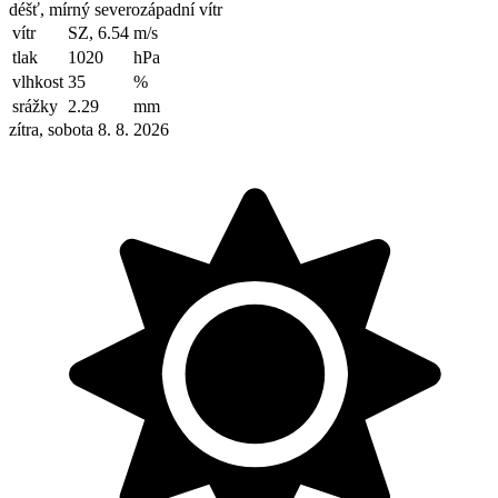
déšť, mírný severozápadní vítr
vítr
SZ, 6.54
m/s
tlak
1020
hPa
vlhkost
35
%
srážky
2.29
mm
zítra, sobota 8. 8. 2026