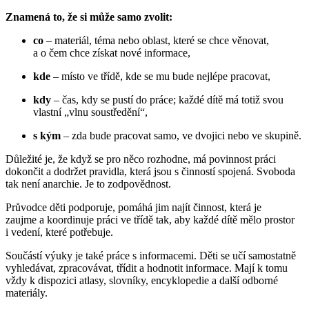
Znamená to, že si může samo zvolit:
co
– materiál, téma nebo oblast, které se chce věnovat,
a o čem chce získat nové informace,
kde
– místo ve třídě, kde se mu bude nejlépe pracovat,
kdy
– čas, kdy se pustí do práce; každé dítě má totiž svou
vlastní „vlnu soustředění“,
s kým
– zda bude pracovat samo, ve dvojici nebo ve skupině.
Důležité je, že když se pro něco rozhodne, má povinnost práci
dokončit a dodržet pravidla, která jsou s činností spojená. Svoboda
tak není anarchie. Je to zodpovědnost.
Průvodce děti podporuje, pomáhá jim najít činnost, která je
zaujme a koordinuje práci ve třídě tak, aby každé dítě mělo prostor
i vedení, které potřebuje.
Součástí výuky je také práce s informacemi. Děti se učí samostatně
vyhledávat, zpracovávat, třídit a hodnotit informace. Mají k tomu
vždy k dispozici atlasy, slovníky, encyklopedie a další odborné
materiály.