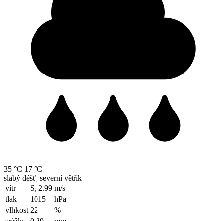
35 °C
17 °C
slabý déšť, severní větřík
vítr
S, 2.99
m/s
tlak
1015
hPa
vlhkost
22
%
srážky
0.39
mm