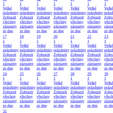
1
1
1
1
1
1
1
Velké
Velké
Velké
Velké
Velké
Velké
Velk
prázdniny
prázdniny
prázdniny
prázdniny
prázdniny
prázdniny
prázd
Zobrazit
Zobrazit
Zobrazit
Zobrazit
Zobrazit
Zobrazit
Zobra
všechny
všechny
všechny
všechny
všechny
všechny
všec
záznamy
záznamy
záznamy
záznamy
záznamy
záznamy
zázn
ze dne
ze dne
ze dne
ze dne
ze dne
ze dne
ze dn
17
18
19
20
21
22
23
1
1
1
1
1
1
1
Velké
Velké
Velké
Velké
Velké
Velké
Velk
prázdniny
prázdniny
prázdniny
prázdniny
prázdniny
prázdniny
prázd
Zobrazit
Zobrazit
Zobrazit
Zobrazit
Zobrazit
Zobrazit
Zobra
všechny
všechny
všechny
všechny
všechny
všechny
všec
záznamy
záznamy
záznamy
záznamy
záznamy
záznamy
zázn
ze dne
ze dne
ze dne
ze dne
ze dne
ze dne
ze dn
24
25
26
27
28
29
30
1
1
1
1
1
1
1
Velké
Velké
Velké
Velké
Velké
Velké
Velk
prázdniny
prázdniny
prázdniny
prázdniny
prázdniny
prázdniny
prázd
Zobrazit
Zobrazit
Zobrazit
Zobrazit
Zobrazit
Zobrazit
Zobra
všechny
všechny
všechny
všechny
všechny
všechny
všec
záznamy
záznamy
záznamy
záznamy
záznamy
záznamy
zázn
ze dne
ze dne
ze dne
ze dne
ze dne
ze dne
ze dn
31