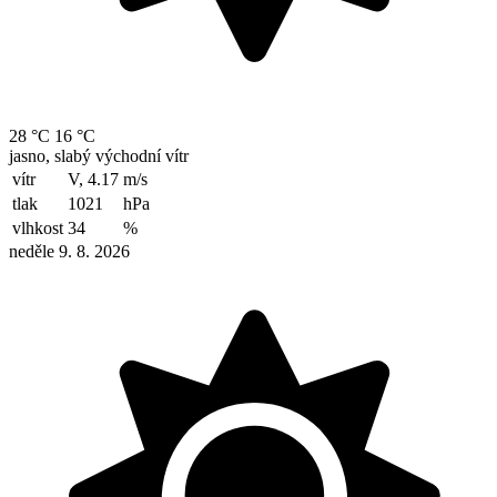
28 °C
16 °C
jasno, slabý východní vítr
vítr
V, 4.17
m/s
tlak
1021
hPa
vlhkost
34
%
neděle 9. 8. 2026