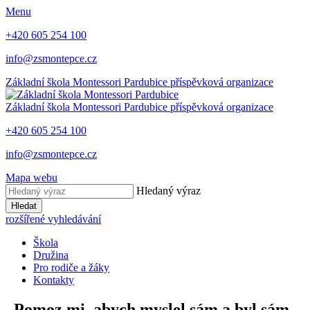
Menu
+420 605 254 100
info@zsmontepce.cz
Základní škola
Montessori Pardubice
příspěvková organizace
Základní škola
Montessori Pardubice
příspěvková organizace
+420 605 254 100
info@zsmontepce.cz
Mapa webu
Hledaný výraz
Hledat
rozšířené vyhledávání
Škola
Družina
Pro rodiče a žáky
Kontakty
„Pomoz mi, abych myslel sám a byl sám