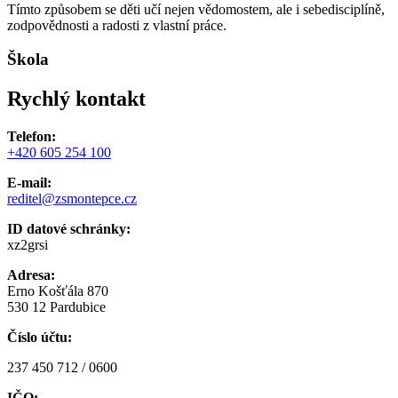
Tímto způsobem se děti učí nejen vědomostem, ale i sebedisciplíně,
zodpovědnosti a radosti z vlastní práce.
Škola
Rychlý kontakt
Telefon:
+420 605 254 100
E-mail:
reditel@zsmontepce.cz
ID datové schránky:
xz2grsi
Adresa:
Erno Košťála 870
530 12 Pardubice
Číslo účtu:
237 450 712 / 0600
IČO: