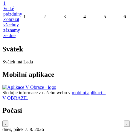
1
Velké
prázdniny
1
2
3
4
5
6
Zobrazit
všechny
záznamy
ze dne
Svátek
Svátek má
Lada
Mobilní aplikace
Sledujte informace z našeho webu v
mobilní aplikaci –
V OBRAZE.
Počasí
dnes, pátek 7. 8. 2026