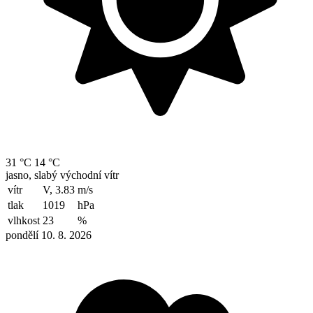
31 °C
14 °C
jasno, slabý východní vítr
vítr
V, 3.83
m/s
tlak
1019
hPa
vlhkost
23
%
pondělí 10. 8. 2026