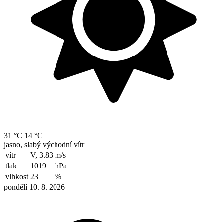
31 °C
14 °C
jasno, slabý východní vítr
vítr
V, 3.83
m/s
tlak
1019
hPa
vlhkost
23
%
pondělí 10. 8. 2026