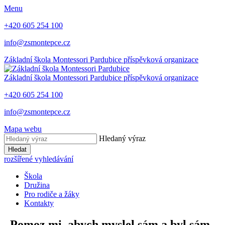
Menu
+420 605 254 100
info@zsmontepce.cz
Základní škola
Montessori Pardubice
příspěvková organizace
Základní škola
Montessori Pardubice
příspěvková organizace
+420 605 254 100
info@zsmontepce.cz
Mapa webu
Hledaný výraz
Hledat
rozšířené vyhledávání
Škola
Družina
Pro rodiče a žáky
Kontakty
„Pomoz mi, abych myslel sám a byl sám