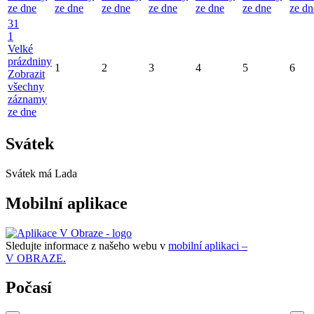
ze dne
ze dne
ze dne
ze dne
ze dne
ze dne
ze dn
31
1
Velké
prázdniny
1
2
3
4
5
6
Zobrazit
všechny
záznamy
ze dne
Svátek
Svátek má
Lada
Mobilní aplikace
Sledujte informace z našeho webu v
mobilní aplikaci –
V OBRAZE.
Počasí