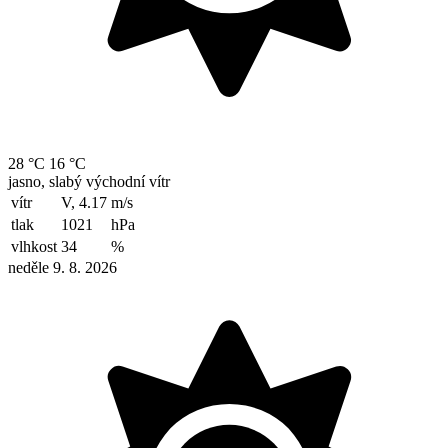
28 °C
16 °C
jasno, slabý východní vítr
vítr
V, 4.17
m/s
tlak
1021
hPa
vlhkost
34
%
neděle 9. 8. 2026