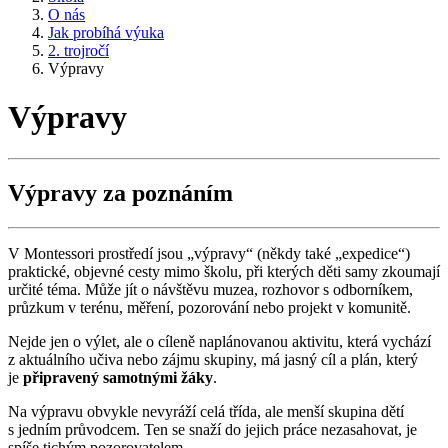
O nás
Jak probíhá výuka
2. trojročí
Výpravy
Výpravy
Výpravy za poznáním
V Montessori prostředí jsou „výpravy“ (někdy také „expedice“)
praktické, objevné cesty mimo školu, při kterých děti samy zkoumají
určité téma. Může jít o návštěvu muzea, rozhovor s odborníkem,
průzkum v terénu, měření, pozorování nebo projekt v komunitě.
Nejde jen o výlet, ale o cíleně naplánovanou aktivitu, která vychází
z aktuálního učiva nebo zájmu skupiny, má jasný cíl a plán, který
je
připravený samotnými žáky
.
Na výpravu obvykle nevyráží celá třída, ale menší skupina dětí
s jedním průvodcem. Ten se snaží do jejich práce nezasahovat, je
spíše tichým pozorovatelem.