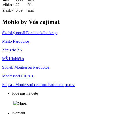
vlhkost
22
%
srážky
0.39
mm
Mohlo by Vás zajímat
Školský portál Pardubického kraje
Město Pardubice
Zápis do ZŠ
MŠ Klubíčko
Spolek Montessori Pardubice
Montessori ČR, z.s.
Elipsa - Montessori centrum Pardubice, o.p.s.
Kde nás najdete
Kontakt