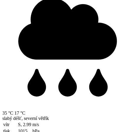
35 °C
17 °C
slabý déšť, severní větřík
vítr
S, 2.99
m/s
tlak
1015
hPa