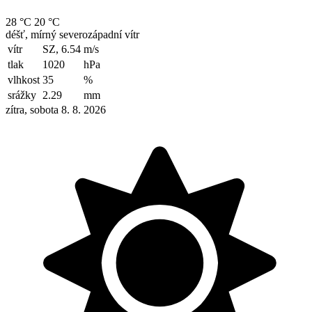
28 °C
20 °C
déšť, mírný severozápadní vítr
vítr
SZ, 6.54
m/s
tlak
1020
hPa
vlhkost
35
%
srážky
2.29
mm
zítra, sobota 8. 8. 2026